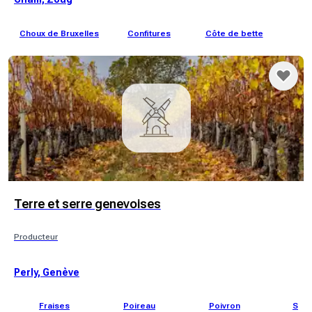
Choux de Bruxelles
Confitures
Côte de bette
Co
Terre et serre genevoises
Producteur
Perly, Genève
Fraises
Poireau
Poivron
Sala