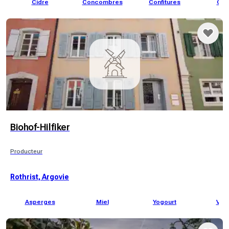
Cidre
Concombres
Confitures
Cr
Biohof-Hilfiker
Producteur
Rothrist, Argovie
Asperges
Miel
Yogourt
Vola