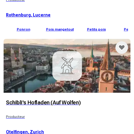
Rothenburg, Lucerne
Poivron
Pois mangetout
Petits pois
Petit 
Schibli's Hofladen (Auf Wolfen)
Producteur
Otelfingen, Zurich