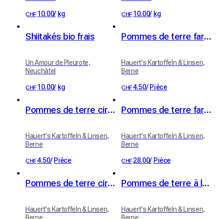
10.00
/
kg
10.00
/
kg
CHF
CHF
Shiitakés bio frais
Pommes de terre farineuses (variété Victoria)
Un Amour de Pleurote,
Hauert's Kartoffeln & Linsen,
Neuchâtel
Berne
10.00
/
kg
4.50
/
Pièce
CHF
CHF
Pommes de terre cireuses (variété Erika)
Pommes de terre farineuses 20kg
Hauert's Kartoffeln & Linsen,
Hauert's Kartoffeln & Linsen,
Berne
Berne
4.50
/
Pièce
28.00
/
Pièce
CHF
CHF
Pommes de terre cireuses 20kg
Pommes de terre à la cire, pommes de terre à raclette 1kg
Hauert's Kartoffeln & Linsen,
Hauert's Kartoffeln & Linsen,
Berne
Berne