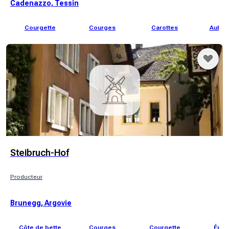
Cadenazzo, Tessin
Courgette
Courges
Carottes
Auber
Steibruch-Hof
Producteur
Brunegg, Argovie
Côte de bette
Courges
Courgette
Épin