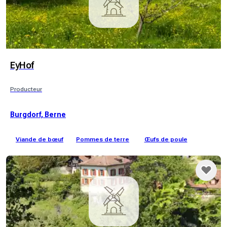
EyHof
Producteur
Burgdorf, Berne
Viande de bœuf
Pommes de terre
Œufs de poule
L