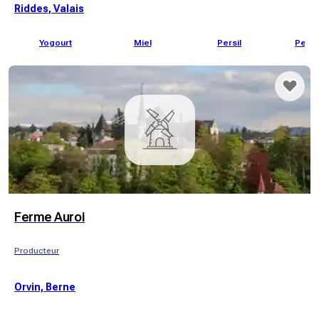
Riddes, Valais
Yogourt
Miel
Persil
Petit 
Ferme Auroi
Producteur
Orvin, Berne