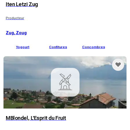
Iten Letzi Zug
Producteur
Zug, Zoug
Yogourt
Confitures
Concombres
Ai
MBlondel, L'Esprit du Fruit