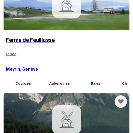
Ferme de Feuillasse
Ferme
Meyrin, Genève
Courges
Aubergines
Baies
Chou 