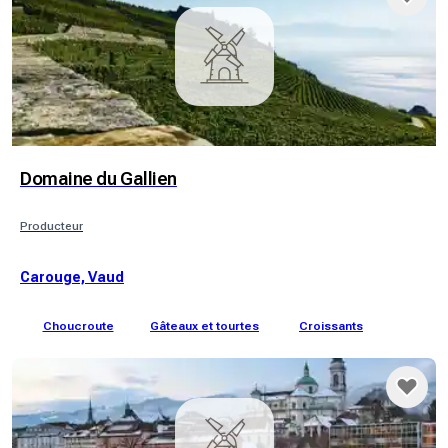
Domaine du Gallien
Producteur
Carouge, Vaud
Choucroute
Gâteaux et tourtes
Croissants
M