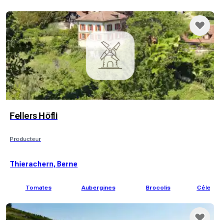
Fellers Höfli
Producteur
Thierachern, Berne
Tomates
Aubergines
Brocolis
Céleri