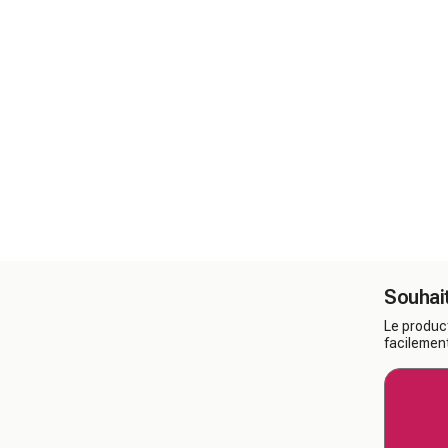
Souhait
Le product
facilement