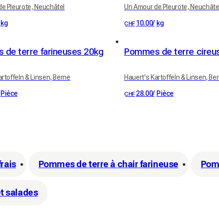
e Pleurote, Neuchâtel
Un Amour de Pleurote, Neuchâte
kg
10.00
/
kg
CHF
de terre farineuses 20kg
Pommes de terre cireu
artoffeln & Linsen, Berne
Hauert's Kartoffeln & Linsen, Be
Pièce
28.00
/
Pièce
CHF
frais
Pommes de terre à chair farineuse
Pomm
t salades