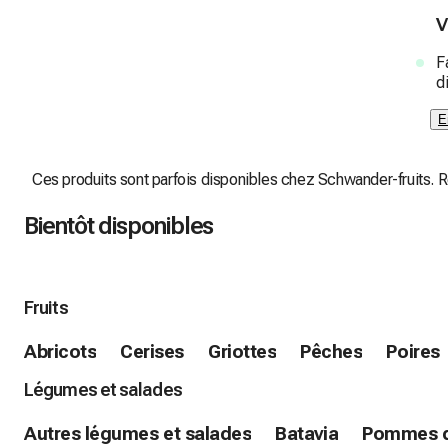
V
F
d
E
Ces produits sont parfois disponibles chez Schwander-fruits. Re
Bientôt disponibles
Fruits
Abricots
Cerises
Griottes
Pêches
Poires
Légumes et salades
Autres légumes et salades
Batavia
Pommes d