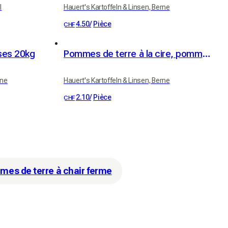
l
Hauert's Kartoffeln & Linsen, Berne
4.50
/
Pièce
CHF
ses 20kg
Pommes de terre à la cire, pommes de terre à raclette 1kg
rne
Hauert's Kartoffeln & Linsen, Berne
2.10
/
Pièce
CHF
es de terre à chair ferme