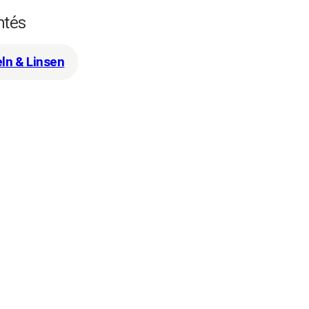
ntés
eln & Linsen