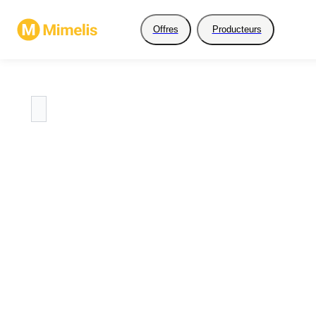
Offres
Producteurs
Restez à l'affût, ce prod
ne propose par encore 
produits.