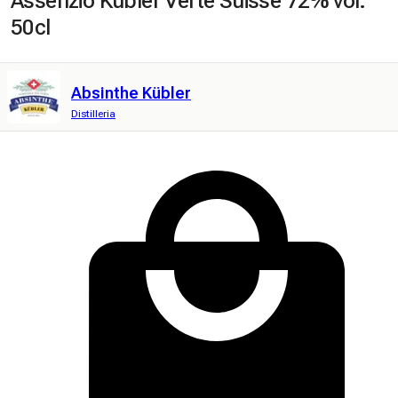
Assenzio Kübler Verte Suisse 72% vol.
50cl
Absinthe Kübler
Distilleria