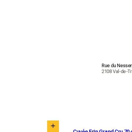
figlio Philippe
preparando a 
 Inoltre, La V
corte, all'alco
imballaggi loc
laboratorio pr
Rue du Nesser
2108 Val-de-Tr
Cuvée Erin Grand Cru 70 c