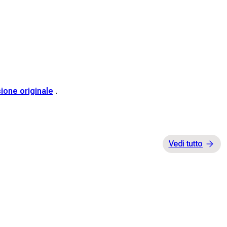
sione originale
.
Vedi tutto