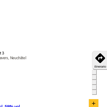
 Martin ha preso le redini della distilleria e si sta 
perpetuare questa tradizione di famiglia.

alote Martin attribuisce particolare importanza alle filiere 
l svizzero, alle piante della Val-de-Travers, agli 
ali, nonché alle confezioni regalo realizzate in un 
otetto nella Val-de-Travers.
t 3
avers, Neuchâtel
itinerario
l, 59% vol.