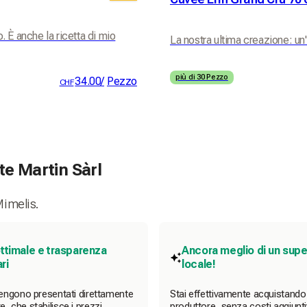
 È anche la ricetta di mio
La nostra ultima creazione: un
più di 30 Pezzo
34.00
/
Pezzo
CHF
te Martin Sàrl
Mimelis.
ottimale e trasparenza
Ancora meglio di un sup
ri
locale!
 vengono presentati direttamente
Stai effettivamente acquistando
e, che stabilisce i prezzi,
produttore, senza costi aggiuntivi