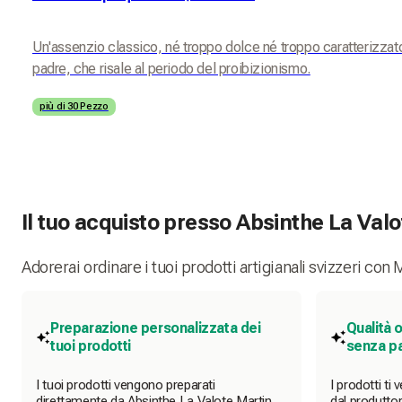
Un'assenzio classico, né troppo dolce né troppo caratterizzato.
padre, che risale al periodo del proibizionismo.
più di 30 Pezzo
Il tuo acquisto presso Absinthe La Valo
Adorerai ordinare i tuoi prodotti artigianali svizzeri con 
Preparazione personalizzata dei
Qualità 
tuoi prodotti
senza pa
I tuoi prodotti vengono preparati
I prodotti ti
direttamente da Absinthe La Valote Martin
dal produttor