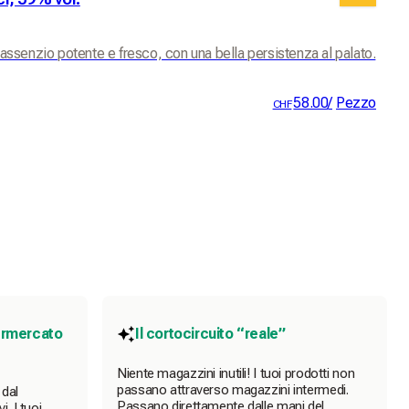
'assenzio potente e fresco, con una bella persistenza al palato.
58.00
/
Pezzo
CHF
ermercato
Il cortocircuito “reale”
Niente magazzini inutili! I tuoi prodotti non
passano attraverso magazzini intermedi.
 dal
Passano direttamente dalle mani del
. I tuoi