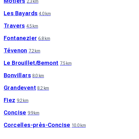
Môtiers
2.3 km
Les Bayards
4.0 km
Travers
4.5 km
Fontanezier
6.8 km
Tévenon
7.2 km
Le Brouillet/Bemont
7.5 km
Bonvillars
8.0 km
Grandevent
8.2 km
Fiez
9.2 km
Concise
9.9 km
Corcelles-près-Concise
10.0 km