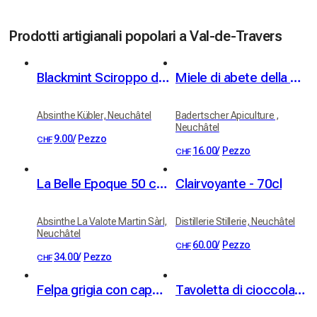
Prodotti artigianali popolari a Val-de-Travers
Blackmint Sciroppo di menta (analcolico) 75cl
Miele di abete della Val-de-Travers
Absinthe Kübler, Neuchâtel
Badertscher Apiculture ,
Neuchâtel
9.00
/
Pezzo
CHF
16.00
/
Pezzo
CHF
La Belle Epoque 50 cl, 54% vol.
Clairvoyante - 70cl
Absinthe La Valote Martin Sàrl,
Distillerie Stillerie, Neuchâtel
Neuchâtel
60.00
/
Pezzo
CHF
34.00
/
Pezzo
CHF
Felpa grigia con cappuccio Charlie&Berlioz taglia S
Tavoletta di cioccolato fondente - nocciole tostate e caramellate