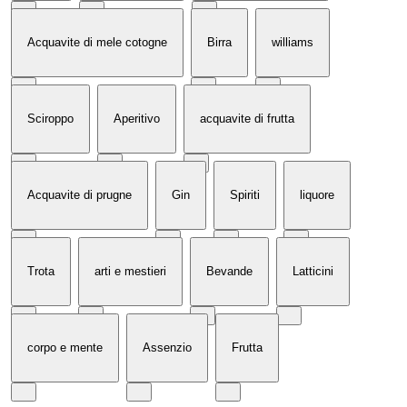
Acquavite di mele cotogne
Birra
williams
Sciroppo
Aperitivo
acquavite di frutta
Acquavite di prugne
Gin
Spiriti
liquore
Trota
arti e mestieri
Bevande
Latticini
corpo e mente
Assenzio
Frutta