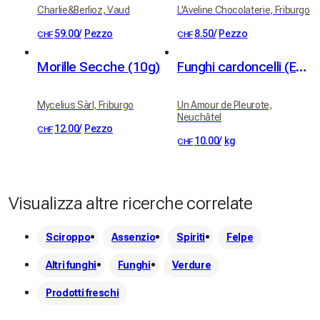
Charlie&Berlioz, Vaud
L'Aveline Chocolaterie, Friburgo
59.00
/
Pezzo
8.50
/
Pezzo
CHF
CHF
Morille Secche (10g)
Funghi cardoncelli (Eryngii)
Mycelius Sàrl, Friburgo
Un Amour de Pleurote,
Neuchâtel
12.00
/
Pezzo
CHF
10.00
/
kg
CHF
Visualizza altre ricerche correlate
Sciroppo
Assenzio
Spiriti
Felpe
Altri funghi
Funghi
Verdure
Prodotti freschi