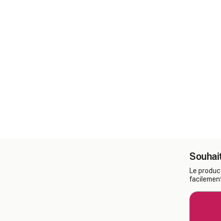
Souhait
Le product
facilement