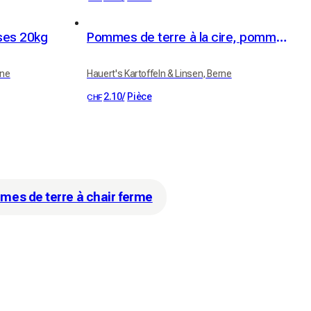
ses 20kg
Pommes de terre à la cire, pommes de terre à raclette 1kg
rne
Hauert's Kartoffeln & Linsen, Berne
2.10
/
Pièce
CHF
es de terre à chair ferme