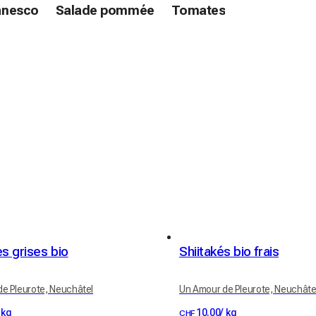
nesco
Salade pommée
Tomates
s grises bio
Shiitakés bio frais
e Pleurote, Neuchâtel
Un Amour de Pleurote, Neuchâte
kg
10.00
/
kg
CHF