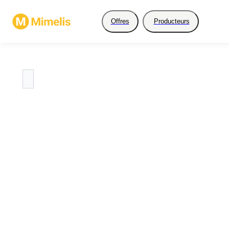
Offres
Producteurs
Restez à l'affût, ce prod
ne propose par encore 
produits.