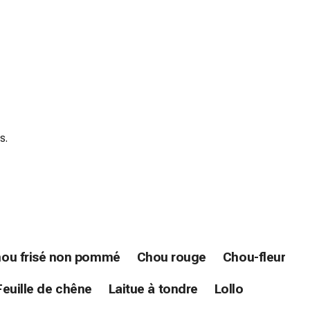
s.
ou frisé non pommé
Chou rouge
Chou-fleur
Feuille de chêne
Laitue à tondre
Lollo