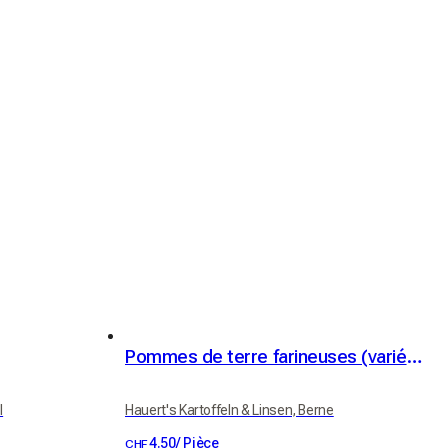
Pommes de terre farineuses (variété Victoria)
l
Hauert's Kartoffeln & Linsen, Berne
4.50
/
Pièce
CHF