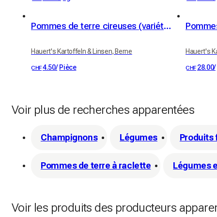
Pommes de terre cireuses (variété Erika)
Pommes 
Hauert's Kartoffeln & Linsen, Berne
Hauert's K
4.50
/
Pièce
28.00
/
CHF
CHF
Voir plus de recherches apparentées
Champignons
Légumes
Produits 
Pommes de terre à raclette
Légumes e
Voir les produits des producteurs appare