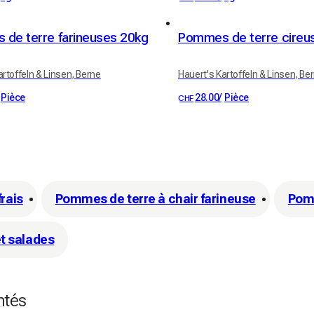
de terre farineuses 20kg
Pommes de terre cireu
artoffeln & Linsen, Berne
Hauert's Kartoffeln & Linsen, Be
Pièce
28.00
/
Pièce
CHF
frais
Pommes de terre à chair farineuse
Pomm
t salades
ntés