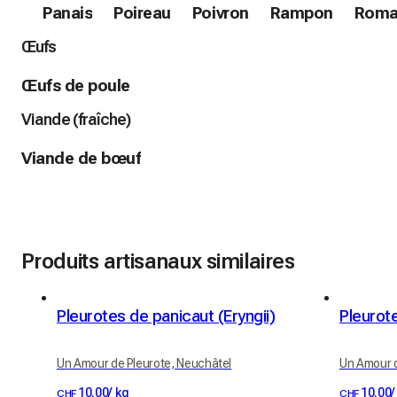
Panais
Poireau
Poivron
Rampon
Roma
Œufs
Œufs de poule
Viande (fraîche)
Viande de bœuf
Produits artisanaux similaires
Pleurotes de panicaut (Eryngii)
Pleurote
Un Amour de Pleurote, Neuchâtel
Un Amour d
10.00
/
kg
10.00
/
CHF
CHF