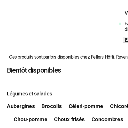
V
F
d
E
Ces produits sont parfois disponibles chez Fellers Höfli. Revene
Bientôt disponibles
Légumes et salades
Aubergines
Brocolis
Céleri-pomme
Chicoré
Chou-pomme
Choux frisés
Concombres