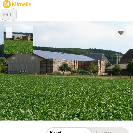
FR
Hauert's Kartoffeln & Linsen
Ferme
3424 Niederösch, Berne
Bienvenue chez HAUERT Nous exploitons une entreprise 
mixte comprenant des cultures arables, l'engraissement de 
porcs, l'élevage de veaux pour l'engraissement de gros 
bovins et une petite entreprise de vente directe. Ces 
dernières années, nous avons commencé à cultiver des 
En savoir plus
lentilles et nous sommes de plus en plus spécialisés dans 
les lentilles et les pommes de terre. Nous produisons 
désormais environ 400 000 kg de pommes de terre chaque 
Retrait
Livraison