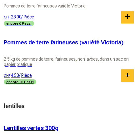
Pommes de terre farineuses variété Victoria
28.00
/
Pièce
CHF
encore 6 Pezzi
Pommes de terre farineuses (variété Victoria)
2,5 kg de pommes de terre, farineuses, non lavées, dans un sac en
papier pratique
4.50
/
Pièce
CHF
encore 15 Pezzi
lentilles
Lentilles vertes 300g