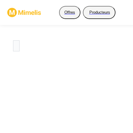
Offres
Producteurs
Restez à l'affût, ce prod
ne propose par encore 
produits.