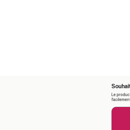
Souhait
Le product
facilement