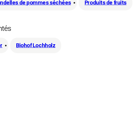
ndelles de pommes séchées
Produits de fruits
ntés
r
Biohof Lochholz