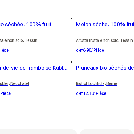
e séchée. 100% fruit
Melon séché. 100% frui
tta e non solo, Tessin
A tutta frutta e non solo, Tessin
Pièce
6.90
/
Pièce
CHF
Fine eau-de-vie de framboise Kübler 41% vol. 50cl
übler, Neuchâtel
Biohof Lochholz, Berne
Pièce
12.10
/
Pièce
CHF