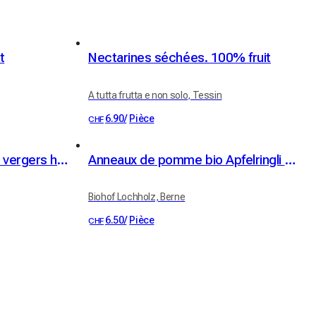
t
Nectarines séchées. 100% fruit
A tutta frutta e non solo, Tessin
6.90
/
Pièce
CHF
Pruneaux bio séchés de vergers haute-tige 100g
Anneaux de pomme bio Apfelringli haute-tige 60 g
Biohof Lochholz, Berne
6.50
/
Pièce
CHF