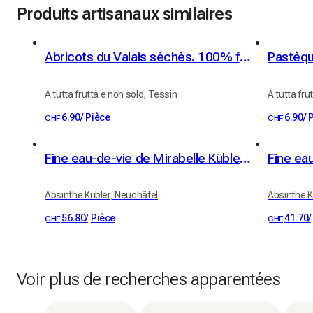
Produits artisanaux similaires
Abricots du Valais séchés. 100% fruit
Pastèqu
A tutta frutta e non solo, Tessin
A tutta fru
6.90
/
Pièce
6.90
/
CHF
CHF
Fine eau-de-vie de Mirabelle Kübler 41% vol. 50cl
Absinthe Kübler, Neuchâtel
Absinthe K
56.80
/
Pièce
41.70
/
CHF
CHF
Voir plus de recherches apparentées