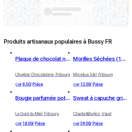
Produits artisanaux populaires à Bussy FR
Plaque de chocolat noir - noisettes rôties & caramélisées
Morilles Séchées (10g)
L'Aveline Chocolaterie, Fribourg
Mycelius Sàrl, Fribourg
8.50
/
Pièce
12.00
/
Pièce
CHF
CHF
Bougie parfumée pot céramique "Nuit d'agrumes"
Sweat à capuche gris Charlie&Berlioz Taille S
Le Goût du Miel, Fribourg
Charlie&Berlioz, Vaud
18.00
/
Pièce
59.00
/
Pièce
CHF
CHF