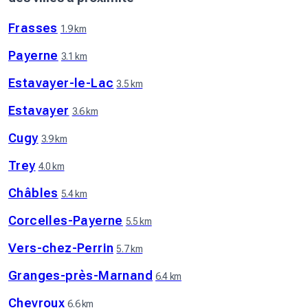
Frasses
1.9 km
Payerne
3.1 km
Estavayer-le-Lac
3.5 km
Estavayer
3.6 km
Cugy
3.9 km
Trey
4.0 km
Châbles
5.4 km
Corcelles-Payerne
5.5 km
Vers-chez-Perrin
5.7 km
Granges-près-Marnand
6.4 km
Chevroux
6.6 km