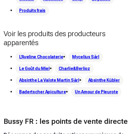
Produits frais
Voir les produits des producteurs
apparentés
L'Aveline Chocolaterie
Mycelius Sàrl
Le Goût du Miel
Charlie&Berlioz
Absinthe La Valote Martin Sàrl
Absinthe Kübler
Badertscher Apiculture
Un Amour de Pleurote
Bussy FR : les points de vente directe