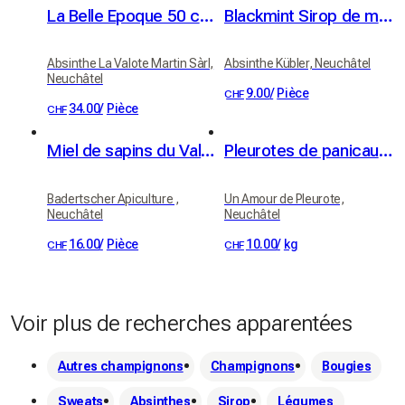
La Belle Epoque 50 cl, 54% vol.
Blackmint Sirop de menthe s/alcool 75cl
Absinthe La Valote Martin Sàrl,
Absinthe Kübler, Neuchâtel
Neuchâtel
9.00
/
Pièce
CHF
34.00
/
Pièce
CHF
Miel de sapins du Val-de-Travers
Pleurotes de panicaut (Eryngii)
Badertscher Apiculture ,
Un Amour de Pleurote,
Neuchâtel
Neuchâtel
16.00
/
Pièce
10.00
/
kg
CHF
CHF
Voir plus de recherches apparentées
Autres champignons
Champignons
Bougies
Sweats
Absinthes
Sirop
Légumes