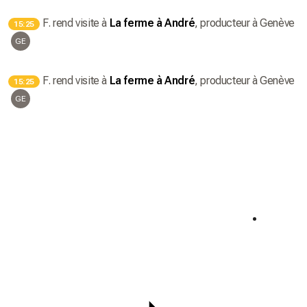
F.
rend visite à
La ferme à André
, producteur
à Genève
15:25
GE
F.
rend visite à
La ferme à André
, producteur
à Genève
15:25
GE
Semaine du 🌮🌮
Semai
Offre exclusive 🧡
Offre ex