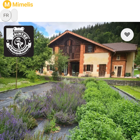
FR
Absinthe La Valote Martin
Sàrl
Distillerie
2108 Val-de-Travers, Neuchâtel
L’amour d’un produit, d’une histoire, d’une région : tel est le 
secret de l’absinthe La Valote Martin distillée artisanalement 
à Couvet, Val-de-Travers (Suisse). Une «bleue» d’une belle 
amertume, dont l’arôme se compose de dix plantes (grande 
et petite absinthe, mélisse, hysope, menthe poivrée), 
En savoir plus
cultivées pour l’essentiel dans les champs de la région.

C’est là que vit le jour, dans les années 1760, la « fée verte ».
