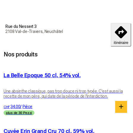
s’apprête à perpétuer ainsi ce savoir-faire familial.

De plus La Valote Martin met une priorité particulière au 
circuits courts d'approvisionnement, alcool Suisse, plantes 
Rue du Nessert 3
2108 Val-de-Travers, Neuchâtel
du Val-de-Travers, packaging local, ainsi que les coffrets 
fabriqués dans un atelier protégé au Val-de-Travers.
itinéraire
Nos produits
La Belle Epoque 50 cl, 54% vol.
Une absinthe classique, pas trop douce ni trop typée. C'est aussi la
recette de mon père, qui date de la période de l'interdiction.
34.00
/
Pièce
CHF
plus de 30 Pezzi
Cuvée Erin Grand Cru 70 cl, 59% vol.