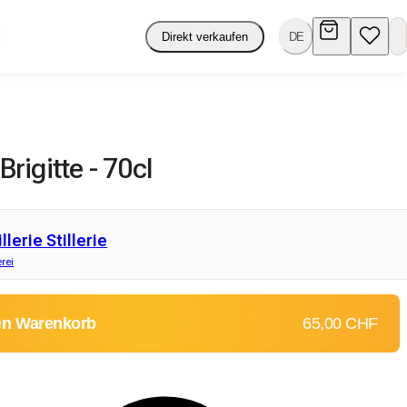
Direkt verkaufen
DE
igitte - 70cl
illerie Stillerie
rei
en Warenkorb
65,00 CHF