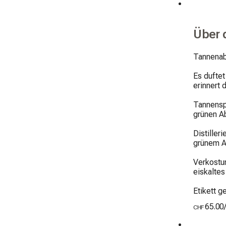
Über 
Tannenab
Es dufte
erinnert d
Tannensp
grünen Ab
Distiller
grünem A
Verkostun
eiskaltes
Etikett g
65.00
CHF