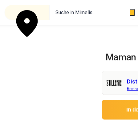
Suche in Mimelis
Maman Br
Dist
Brenne
In d