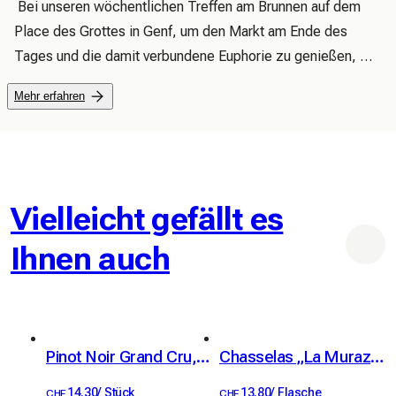
 Bei unseren wöchentlichen Treffen am Brunnen auf dem 
Place des Grottes in Genf, um den Markt am Ende des 
Tages und die damit verbundene Euphorie zu genießen, 
hatten wir das Vergnügen, den einen oder anderen Absinth 
Mehr erfahren
zu probieren, den wir hier und da fanden, und führten 
unseren Gaumen unbewusst auf ein Abenteuer, das wir uns 
nie hätten vorstellen können.

 Aufgrund unserer Erfahrungen aus der Vergangenheit treibt 
uns unsere Neugier dann dazu, zu versuchen, unseren 
Vielleicht gefällt es
eigenen Absinth herzustellen. Nach einigen Versuchen und, 
Ihnen auch
wie ich glaube, auch einigen Fehlschlägen nahm unser 
Rezept allmählich Gestalt an und die kleine Absinthfee gab 
uns ihre Zustimmung. Mit den gewonnenen Informationen 
verfeinern wir dieses Rezept und kreieren ein zweites mit 
einem anderen Aromaprofil.

Pinot Noir Grand Cru, Villeneuve, AOC Chablais, Christophe Bertholet 70cl
Chasselas „La Muraz“ Grand Cru, Villeneuve, AOC Chablais, Christophe Bertholet 70cl
 Der Erfolg war zugegebenermaßen relativ, doch mit der 
14.30
/
Stück
13.80
/
Flasche
CHF
CHF