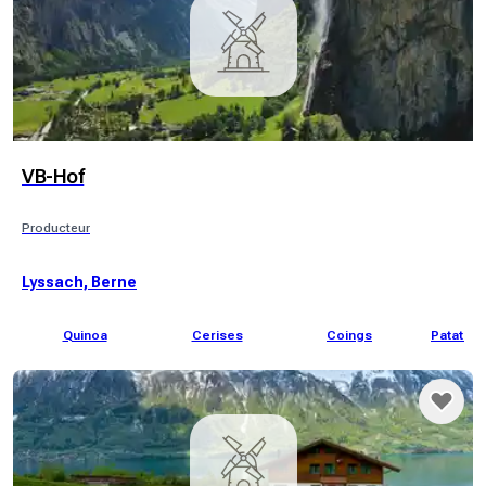
VB-Hof
Producteur
Lyssach, Berne
Quinoa
Cerises
Coings
Patates