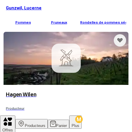
Gunzwil, Lucerne
Pommes
Pruneaux
Rondelles de pommes séch
Hagen Wilen
Producteur
Wilen bei Neunforn, Thurgovie
Producteurs
Panier
Plus
Offres