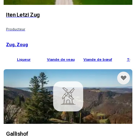
Iten Letzi Zug
Producteur
Zug, Zoug
Liqueur
Viande de veau
Viande de bœuf
Toma
Gallishof