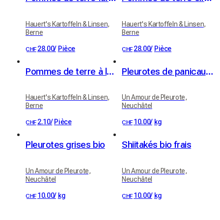
Hauert's Kartoffeln & Linsen,
Hauert's Kartoffeln & Linsen,
Berne
Berne
28.00
/
Pièce
28.00
/
Pièce
CHF
CHF
Pommes de terre à la cire, pommes de terre à raclette 1kg
Pleurotes de panicaut (Eryngii)
Hauert's Kartoffeln & Linsen,
Un Amour de Pleurote,
Berne
Neuchâtel
2.10
/
Pièce
10.00
/
kg
CHF
CHF
Pleurotes grises bio
Shiitakés bio frais
Un Amour de Pleurote,
Un Amour de Pleurote,
Neuchâtel
Neuchâtel
10.00
/
kg
10.00
/
kg
CHF
CHF