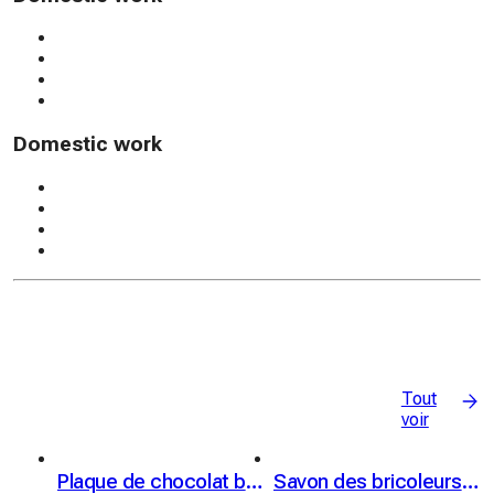
Domestic work
Tout
voir
Plaque de chocolat blanc & riz soufflé caramélisé
Savon des bricoleurs - bio