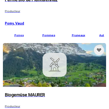
Producteur
Pomy, Vaud
Poires
Pommes
Pruneaux
Autres 
Biogemüse MAURER
Producteur