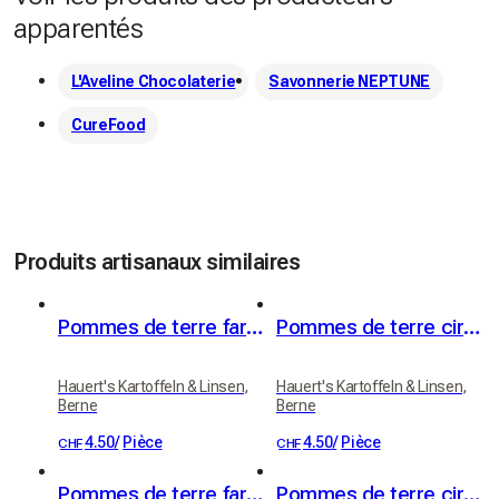
apparentés
L'Aveline Chocolaterie
Savonnerie NEPTUNE
CureFood
Produits artisanaux similaires
Pommes de terre farineuses (variété Victoria)
Pommes de terre cireuses (variété Erika)
Hauert's Kartoffeln & Linsen,
Hauert's Kartoffeln & Linsen,
Berne
Berne
4.50
/
Pièce
4.50
/
Pièce
CHF
CHF
Pommes de terre farineuses 20kg
Pommes de terre cireuses 20kg