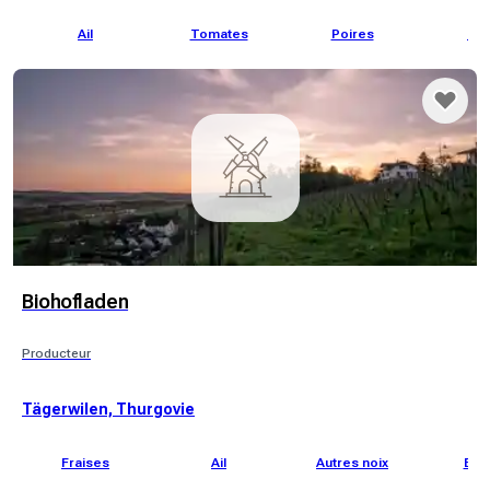
Ail
Tomates
Poires
Per
Biohofladen
Producteur
Tägerwilen, Thurgovie
Fraises
Ail
Autres noix
Beu