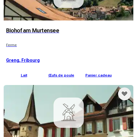
Biohof am Murtensee
Ferme
Greng, Fribourg
Lait
Œufs de poule
Panier cadeau
Gi