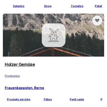
Salades
Sirop
Tomates
Patates
Holzer Gemüse
Producteur
Frauenkappelen, Berne
Produits séchés
Pâtes
Petit radis
Poir