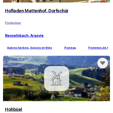
Hofladen Mattenhof, Dorfschür
Producteur
Nesselnbach, Argovie
Autres herbes, épices et thés
Poireau
Pommes de terr
Hohbüel