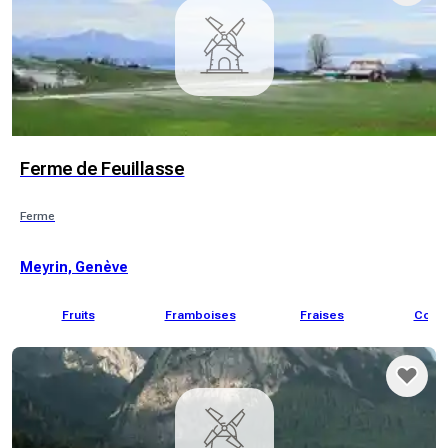
Ferme de Feuillasse
Ferme
Meyrin, Genève
Fruits
Framboises
Fraises
Courg