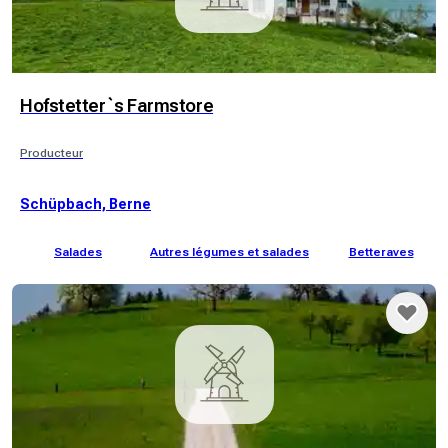
Hofstetter`s Farmstore
Producteur
Schüpbach, Berne
Salades
Autres légumes et salades
Betteraves