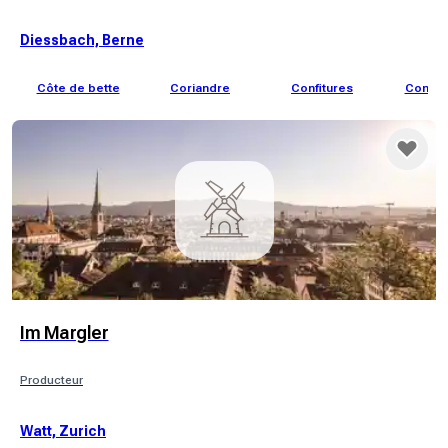
Diessbach, Berne
Côte de bette
Coriandre
Confitures
Conco
Im Margler
Producteur
Watt, Zurich