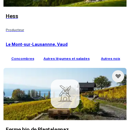
Hess
Producteur
Le Mont-sur-Lausannne, Vaud
Concombres
Autres légumes et salades
Autres noix
Ferme bio de Plantalennaz