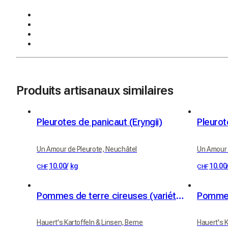
Produits artisanaux similaires
Pleurotes de panicaut (Eryngii)
Pleurot
Un Amour de Pleurote, Neuchâtel
Un Amour 
10.00
/
kg
10.00
CHF
CHF
Pommes de terre cireuses (variété Erika)
Pommes
Hauert's Kartoffeln & Linsen, Berne
Hauert's K