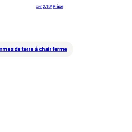
2.10
/
Pièce
CHF
mes de terre à chair ferme