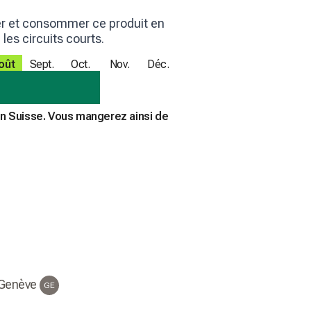
er et consommer ce produit en
es circuits courts.
oût
Sept.
Oct.
Nov.
Déc.
en Suisse. Vous mangerez ainsi de
 Genève
GE