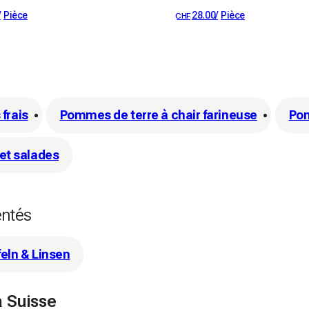
/
Pièce
28.00
/
Pièce
CHF
 frais
Pommes de terre à chair farineuse
Pom
et salades
entés
feln & Linsen
a Suisse