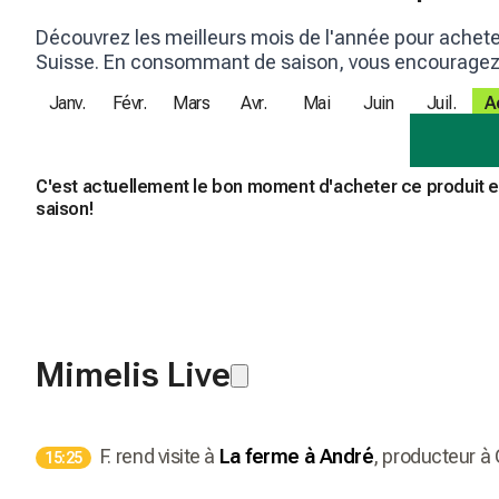
Découvrez les meilleurs mois de l'année pour achet
Suisse. En consommant de saison, vous encouragez l
Janv.
Févr.
Mars
Avr.
Mai
Juin
Juil.
A
C'est actuellement le bon moment d'acheter ce produit 
saison!
Mimelis Live
F.
rend visite à
La ferme à André
, producteur
à
15:25