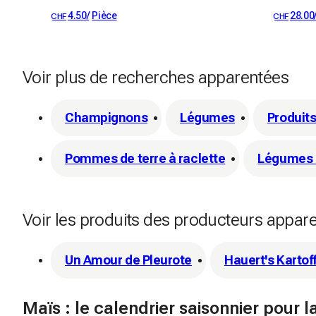
4.50
/
Pièce
28.00
CHF
CHF
Voir plus de recherches apparentées
Champignons
Légumes
Produits
Pommes de terre à raclette
Légumes 
Voir les produits des producteurs appar
Un Amour de Pleurote
Hauert's Kartof
Maïs : le calendrier saisonnier pour l