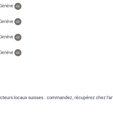
 Genève
GE
 Genève
GE
 Genève
GE
 Genève
GE
eurs locaux suisses : commandez, récupérez chez l’artisa