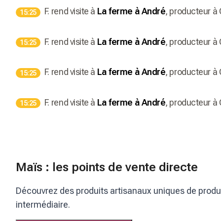
F.
rend visite à
La ferme à André
, producteur
à
15:25
F.
rend visite à
La ferme à André
, producteur
à
15:25
F.
rend visite à
La ferme à André
, producteur
à
15:25
F.
rend visite à
La ferme à André
, producteur
à
15:25
Maïs : les points de vente directe
Découvrez des produits artisanaux uniques de product
intermédiaire.