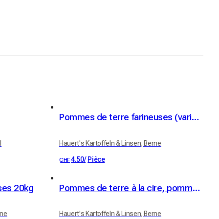
Pommes de terre farineuses (variété Victoria)
l
Hauert's Kartoffeln & Linsen, Berne
4.50
/
Pièce
CHF
ses 20kg
Pommes de terre à la cire, pommes de terre à raclette 1kg
rne
Hauert's Kartoffeln & Linsen, Berne