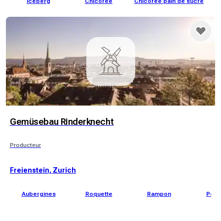
Iceberg
Chicorée
Chicorée pain de sucre
Gemüsebau Rinderknecht
Producteur
Freienstein, Zurich
Aubergines
Roquette
Rampon
Pour