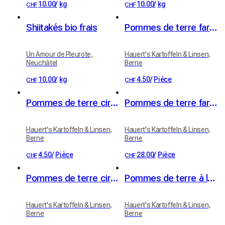
10.00
/
kg
10.00
/
kg
CHF
CHF
Shiitakés bio frais
Pommes de terre farineuses (variété Victoria)
Un Amour de Pleurote,
Hauert's Kartoffeln & Linsen,
Neuchâtel
Berne
10.00
/
kg
4.50
/
Pièce
CHF
CHF
Pommes de terre cireuses (variété Erika)
Pommes de terre farineuses 20kg
Hauert's Kartoffeln & Linsen,
Hauert's Kartoffeln & Linsen,
Berne
Berne
4.50
/
Pièce
28.00
/
Pièce
CHF
CHF
Pommes de terre cireuses 20kg
Pommes de terre à la cire, pommes de terre à raclette 1kg
Hauert's Kartoffeln & Linsen,
Hauert's Kartoffeln & Linsen,
Berne
Berne