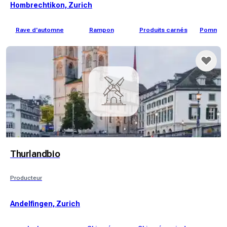
Hombrechtikon, Zurich
Rave d'automne
Rampon
Produits carnés
Pommes d
Thurlandbio
Producteur
Andelfingen, Zurich