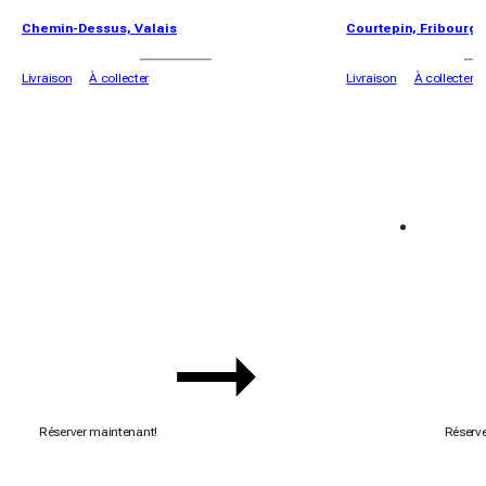
Chemin-Dessus, Valais
Courtepin, Fribourg
Livraison
À collecter
Livraison
À collecter
Semaine du 🌮🌮
Semai
Offre exclusive 🧡
Offre ex
Réserver maintenant!
Réserve