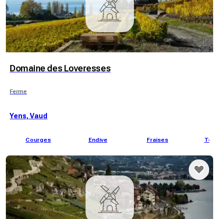
Domaine des Loveresses
Ferme
Yens, Vaud
Courges
Endive
Fraises
Toma