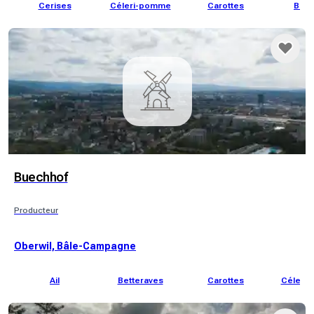
Cerises
Céleri-pomme
Carottes
Broc
Buechhof
Producteur
Oberwil, Bâle-Campagne
Ail
Betteraves
Carottes
Céleri