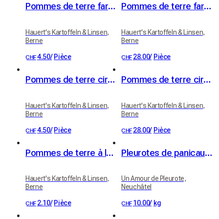
Pommes de terre farineuses (variété Victoria)
Pommes de terre farineuses 20kg
Hauert's Kartoffeln & Linsen,
Hauert's Kartoffeln & Linsen,
Berne
Berne
4.50
/
Pièce
28.00
/
Pièce
CHF
CHF
Pommes de terre cireuses (variété Erika)
Pommes de terre cireuses 20kg
Hauert's Kartoffeln & Linsen,
Hauert's Kartoffeln & Linsen,
Berne
Berne
4.50
/
Pièce
28.00
/
Pièce
CHF
CHF
Pommes de terre à la cire, pommes de terre à raclette 1kg
Pleurotes de panicaut (Eryngii)
Hauert's Kartoffeln & Linsen,
Un Amour de Pleurote,
Berne
Neuchâtel
2.10
/
Pièce
10.00
/
kg
CHF
CHF