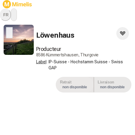
FR
Restez à l'affût, ce producteur
ne propose par encore de
Löwenhaus
produits.
Producteur
8586 Kümmertshausen, Thurgovie
Label
:
IP-Suisse - Hochstamm Suisse - Swiss
GAP
Retrait
Livraison
non disponible
non disponible