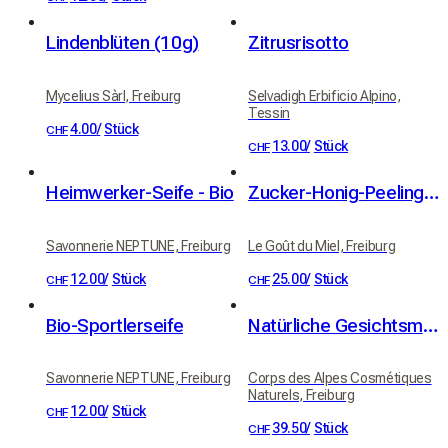
Lindenblüten (10g)
Zitrusrisotto
Mycelius Sàrl, Freiburg
Selvadigh Erbificio Alpino,
Tessin
4.00
/
Stück
CHF
13.00
/
Stück
CHF
Heimwerker-Seife - Bio
Zucker-Honig-Peeling aus unseren Bienenständen - Duft Honig-Zitrone
Savonnerie NEPTUNE, Freiburg
Le Goût du Miel, Freiburg
12.00
/
Stück
25.00
/
Stück
CHF
CHF
Bio-Sportlerseife
Natürliche Gesichtsmaske
Savonnerie NEPTUNE, Freiburg
Corps des Alpes Cosmétiques
Naturels, Freiburg
12.00
/
Stück
CHF
39.50
/
Stück
CHF