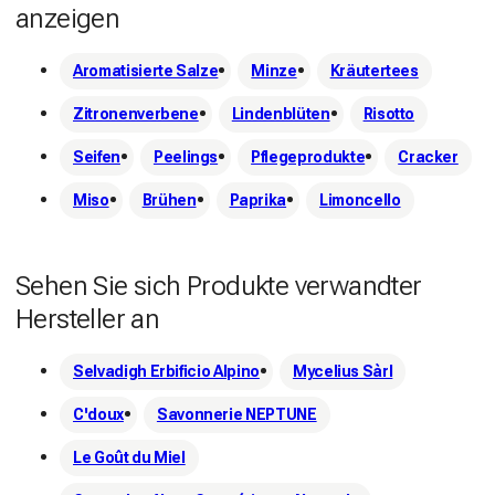
anzeigen
Aromatisierte Salze
Minze
Kräutertees
Zitronenverbene
Lindenblüten
Risotto
Seifen
Peelings
Pflegeprodukte
Cracker
Miso
Brühen
Paprika
Limoncello
Sehen Sie sich Produkte verwandter
Hersteller an
Selvadigh Erbificio Alpino
Mycelius Sàrl
C'doux
Savonnerie NEPTUNE
Le Goût du Miel