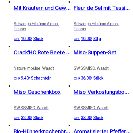
Mit Kräutern und Gewürzen aromatisiertes Salz
Fleur de Sel mit Tessiner Merlot und Bergkräutern
Selvadigh Erbificio Alpino,
Selvadigh Erbificio Alpino,
Tessin
Tessin
10.00
/
Stück
10.00
/
80 g
CHF
CHF
Crack'HO Rote Beete Chili
Miso-Suppen-Set
Nature Impulse, Waadt
SWISSMISO, Waadt
9.40
/
Schachteln
36.00
/
Stück
CHF
CHF
Miso-Geschenkbox
Miso-Verkostungsbox – 3 Sorten
SWISSMISO, Waadt
SWISSMISO, Waadt
32.00
/
Stück
38.00
/
Stück
CHF
CHF
Bio-Hühnerknochenbrühe Basic
Aromatisierter Pfeffer aus dem Valle di Blenio (Bleniotal)