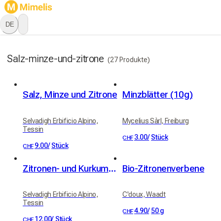
DE
Salz-minze-und-zitrone
(27 Produkte)
Salz, Minze und Zitrone
Minzblätter (10g)
Selvadigh Erbificio Alpino,
Mycelius Sàrl, Freiburg
Tessin
3.00
/
Stück
CHF
9.00
/
Stück
CHF
Zitronen- und Kurkuma-Salz & Pfeffer
Bio-Zitronenverbene
Selvadigh Erbificio Alpino,
C'doux, Waadt
Tessin
4.90
/
50 g
CHF
12.00
/
Stück
CHF