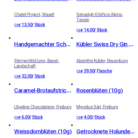
Chalet Project, Waadt
Selvadigh Erbificio Alpino,
Tessin
13.50
/
Stück
CHF
14.00
/
Stück
CHF
Handgemachter Schweizer Limoncello 50cl
Kübler Swiss Dry Gin 46% vol. 50cl
Sternenfeld Limo, Basel-
Absinthe Kübler, Neuenburg
Landschaft
39.00
/
Flasche
CHF
32.00
/
Stück
CHF
Caramel-Brotaufstrich mit Fleur de Sel, 100 g
Rosenblüten (10g)
L'Aveline Chocolaterie, Freiburg
Mycelius Sàrl, Freiburg
6.00
/
Stück
4.00
/
Stück
CHF
CHF
Weissdornblüten (10g)
Getrocknete Holunderblüten (10g)