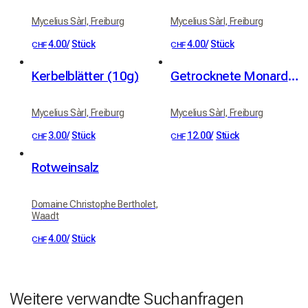
Mycelius Sàrl, Freiburg
Mycelius Sàrl, Freiburg
4.00
/
Stück
4.00
/
Stück
CHF
CHF
Kerbelblätter (10g)
Getrocknete Monarde-Blütenblätter (10g)
Mycelius Sàrl, Freiburg
Mycelius Sàrl, Freiburg
3.00
/
Stück
12.00
/
Stück
CHF
CHF
Rotweinsalz
Domaine Christophe Bertholet,
Waadt
4.00
/
Stück
CHF
Weitere verwandte Suchanfragen