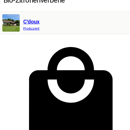
Bio-Zitronenverbene
C'doux
Produzent