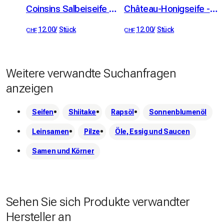
Coinsins Salbeiseife - Bio
Château-Honigseife - Bio
12.00
/
Stück
12.00
/
Stück
CHF
CHF
Weitere verwandte Suchanfragen
anzeigen
Seifen
Shiitake
Rapsöl
Sonnenblumenöl
Leinsamen
Pilze
Öle, Essig und Saucen
Samen und Körner
Sehen Sie sich Produkte verwandter
Hersteller an