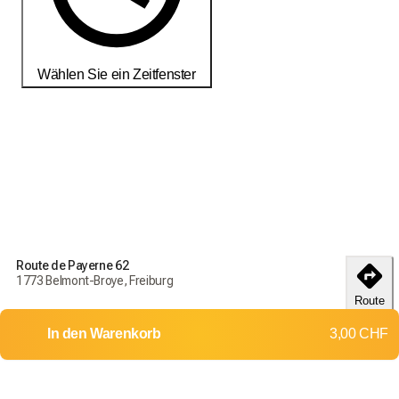
Wählen Sie ein Zeitfenster
Bestellen Sie noch heute, um Ihre Produkte bis zum
18-25
débembre
zu erhalten
Liefer- und Rückgabebedingungen
Route de Payerne 62
Bestellen Sie noch heute, um Ihre Produkte bis zum
18-25
1773 Belmont-Broye, Freiburg
débembre
zu erhalten
Route
Lieferung in die ganze Schweiz
In den Warenkorb
3,00 CHF
Rückgaben und Umtausch werden nicht akzeptiert
Versandkosten: 7,00 CHF