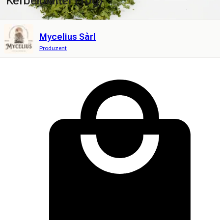
Kerbelblätter (10g)
Mycelius Sàrl
Produzent