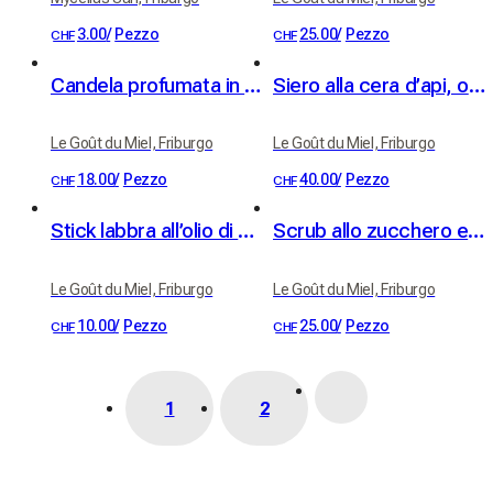
3.00
/
Pezzo
25.00
/
Pezzo
CHF
CHF
Candela profumata in vaso di ceramica "Nuit d'agrumes"
Siero alla cera d’api, oli BIO di albicocca e jojoba
Le Goût du Miel, Friburgo
Le Goût du Miel, Friburgo
18.00
/
Pezzo
40.00
/
Pezzo
CHF
CHF
Stick labbra all’olio di albicocca e vera cera d’api
Scrub allo zucchero e olio di nocciolo di albicocca BIO - profumo di albicocca
Le Goût du Miel, Friburgo
Le Goût du Miel, Friburgo
10.00
/
Pezzo
25.00
/
Pezzo
CHF
CHF
1
2