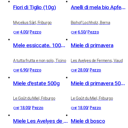
Fiori di Tiglio (10g)
Anelli di mela bio Apfelringli da alberi ad alto fusto 60 g
Mycelius Sàrl, Friburgo
Biohof Lochholz, Berna
4.00
/
Pezzo
6.50
/
Pezzo
CHF
CHF
Mele essiccate. 100% frutta
Miele di primavera
A tutta frutta e non solo, Ticino
Les Avelyes de Fermens, Vaud
6.90
/
Pezzo
28.00
/
Pezzo
CHF
CHF
Miele d'estate 500g
Miele di primavera 500g
Le Goût du Miel, Friburgo
Le Goût du Miel, Friburgo
18.00
/
Pezzo
18.00
/
Pezzo
CHF
CHF
Miele Les Avelyes de Fermens
Miele di bosco