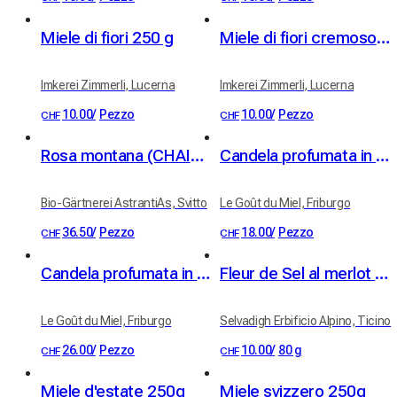
Miele di fiori 250 g
Miele di fiori cremoso 250 g
Imkerei Zimmerli, Lucerna
Imkerei Zimmerli, Lucerna
10.00
/
Pezzo
10.00
/
Pezzo
CHF
CHF
Rosa montana (CHAIX) - Rosa di montagna - Berg-Rose - Mountain Rose
Candela profumata in vaso di ceramica – Profumo Luna di Miele
Bio-Gärtnerei AstrantiAs, Svitto
Le Goût du Miel, Friburgo
36.50
/
Pezzo
18.00
/
Pezzo
CHF
CHF
Candela profumata in vetro "Luna di Miele"
Fleur de Sel al merlot ticinese con erbette di montagna
Le Goût du Miel, Friburgo
Selvadigh Erbificio Alpino, Ticino
26.00
/
Pezzo
10.00
/
80 g
CHF
CHF
Miele d'estate 250g
Miele svizzero 250g