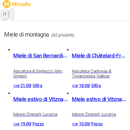
IT
Miele di montagna
(62 prodotti)
Miele di San Bernardino (rododendro - rosa alpina e millefiori)
Miele di Châtelard-Frontière
Apicoltura di Seghezzi John,
Apiculteur Cadoreau &
Grigioni
Trojanowska, Vallese
21.00
/
500 g
18.00
/
500 g
CHF
CHF
Miele estivo di Vitznau 500 g
Miele estivo di Vitznau 250 g
Imkerei Zimmerli, Lucerna
Imkerei Zimmerli, Lucerna
19.00
/
Pezzo
10.00
/
Pezzo
CHF
CHF