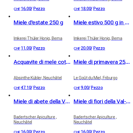
16.00
/
Pezzo
18.00
/
Pezzo
CHF
CHF
Miele d'estate 250 g
Miele estivo 500 g in confezione regalo
Imkerei Thüler Honig, Berna
Imkerei Thüler Honig, Berna
11.00
/
Pezzo
20.00
/
Pezzo
CHF
CHF
Acquavite di mele cotogne Kübler 41% vol. 50cl
Miele di primavera 250g
Absinthe Kübler, Neuchâtel
Le Goût du Miel, Friburgo
47.10
/
Pezzo
9.00
/
Pezzo
CHF
CHF
Miele di abete della Val-de-Travers
Miele di fiori della Val-de-Travers
Badertscher Apiculture ,
Badertscher Apiculture ,
Neuchâtel
Neuchâtel
16.00
/
Pezzo
16.00
/
Pezzo
CHF
CHF