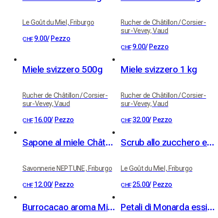
Le Goût du Miel, Friburgo
Rucher de Châtillon / Corsier-
sur-Vevey, Vaud
9.00
/
Pezzo
CHF
9.00
/
Pezzo
CHF
Miele svizzero 500g
Miele svizzero 1 kg
Rucher de Châtillon / Corsier-
Rucher de Châtillon / Corsier-
sur-Vevey, Vaud
sur-Vevey, Vaud
16.00
/
Pezzo
32.00
/
Pezzo
CHF
CHF
Sapone al miele Château - Biologico
Scrub allo zucchero e miele dei nostri apiari - profumo miele-limone
Savonnerie NEPTUNE, Friburgo
Le Goût du Miel, Friburgo
12.00
/
Pezzo
25.00
/
Pezzo
CHF
CHF
Burrocacao aroma Miele
Petali di Monarda essiccati (10g)