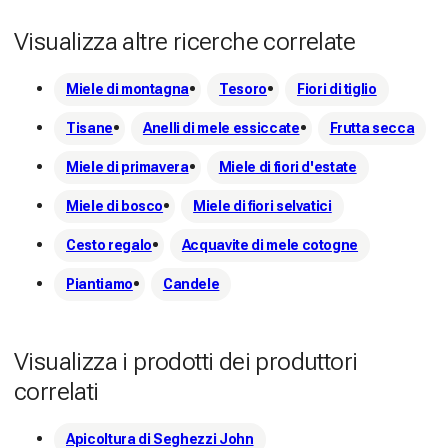
Visualizza altre ricerche correlate
Miele di montagna
Tesoro
Fiori di tiglio
Tisane
Anelli di mele essiccate
Frutta secca
Miele di primavera
Miele di fiori d'estate
Miele di bosco
Miele di fiori selvatici
Cesto regalo
Acquavite di mele cotogne
Piantiamo
Candele
Visualizza i prodotti dei produttori
correlati
Apicoltura di Seghezzi John