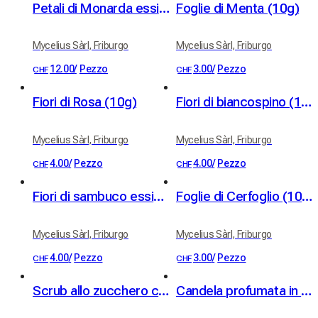
Petali di Monarda essiccati (10g)
Foglie di Menta (10g)
Mycelius Sàrl, Friburgo
Mycelius Sàrl, Friburgo
12.00
/
Pezzo
3.00
/
Pezzo
CHF
CHF
Fiori di Rosa (10g)
Fiori di biancospino (10g)
Mycelius Sàrl, Friburgo
Mycelius Sàrl, Friburgo
4.00
/
Pezzo
4.00
/
Pezzo
CHF
CHF
Fiori di sambuco essiccati (10g)
Foglie di Cerfoglio (10g)
Mycelius Sàrl, Friburgo
Mycelius Sàrl, Friburgo
4.00
/
Pezzo
3.00
/
Pezzo
CHF
CHF
Scrub allo zucchero con verbena e burro di karité BIO
Candela profumata in vaso di ceramica "Nuit d'agrumes"