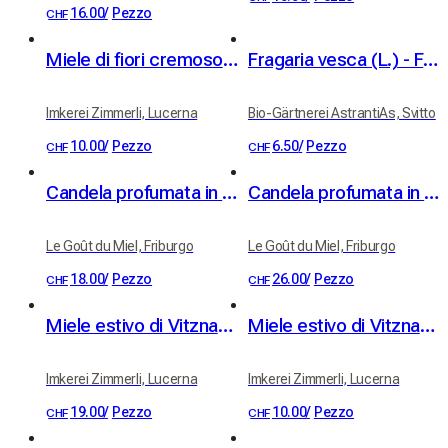
16.00
/
Pezzo
CHF
Miele di fiori cremoso 250 g
Fragaria vesca (L.) - Fragola di bosco
Imkerei Zimmerli, Lucerna
Bio-Gärtnerei AstrantiAs, Svitto
10.00
/
Pezzo
6.50
/
Pezzo
CHF
CHF
Candela profumata in vaso di ceramica – Profumo Luna di Miele
Candela profumata in vetro "Luna di Miele"
Le Goût du Miel, Friburgo
Le Goût du Miel, Friburgo
18.00
/
Pezzo
26.00
/
Pezzo
CHF
CHF
Miele estivo di Vitznau 500 g
Miele estivo di Vitznau 250 g
Imkerei Zimmerli, Lucerna
Imkerei Zimmerli, Lucerna
19.00
/
Pezzo
10.00
/
Pezzo
CHF
CHF