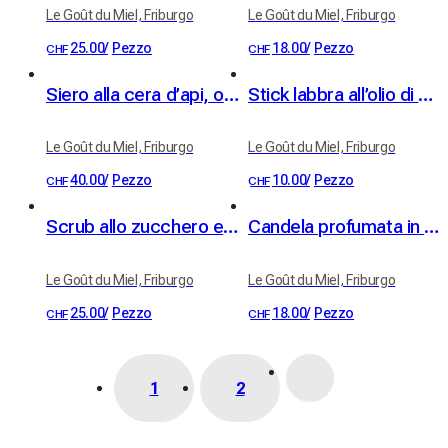
Le Goût du Miel, Friburgo
Le Goût du Miel, Friburgo
25.00
/
Pezzo
18.00
/
Pezzo
CHF
CHF
Siero alla cera d’api, oli BIO di albicocca e jojoba
Stick labbra all’olio di albicocca e vera cera d’api
Le Goût du Miel, Friburgo
Le Goût du Miel, Friburgo
40.00
/
Pezzo
10.00
/
Pezzo
CHF
CHF
Scrub allo zucchero e olio di nocciolo di albicocca BIO - profumo di albicocca
Candela profumata in vaso di ceramica "Hymne au Verger"
Le Goût du Miel, Friburgo
Le Goût du Miel, Friburgo
25.00
/
Pezzo
18.00
/
Pezzo
CHF
CHF
1
2