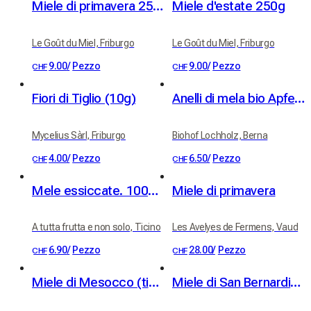
Miele di primavera 250g
Miele d'estate 250g
Le Goût du Miel, Friburgo
Le Goût du Miel, Friburgo
9.00
/
Pezzo
9.00
/
Pezzo
CHF
CHF
Fiori di Tiglio (10g)
Anelli di mela bio Apfelringli da alberi ad alto fusto 60 g
Mycelius Sàrl, Friburgo
Biohof Lochholz, Berna
4.00
/
Pezzo
6.50
/
Pezzo
CHF
CHF
Mele essiccate. 100% frutta
Miele di primavera
A tutta frutta e non solo, Ticino
Les Avelyes de Fermens, Vaud
6.90
/
Pezzo
28.00
/
Pezzo
CHF
CHF
Miele di Mesocco (tiglio e millefiori)
Miele di San Bernardino (rododendro - rosa alpina e millefiori)