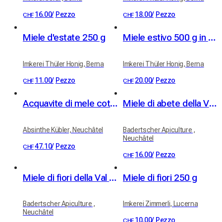
16.00
/
Pezzo
18.00
/
Pezzo
CHF
CHF
Miele d'estate 250 g
Miele estivo 500 g in confezione regalo
Imkerei Thüler Honig, Berna
Imkerei Thüler Honig, Berna
11.00
/
Pezzo
20.00
/
Pezzo
CHF
CHF
Acquavite di mele cotogne Kübler 41% vol. 50cl
Miele di abete della Val de Travers
Absinthe Kübler, Neuchâtel
Badertscher Apiculture ,
Neuchâtel
47.10
/
Pezzo
CHF
16.00
/
Pezzo
CHF
Miele di fiori della Val de Travers
Miele di fiori 250 g
Badertscher Apiculture ,
Imkerei Zimmerli, Lucerna
Neuchâtel
10.00
/
Pezzo
CHF