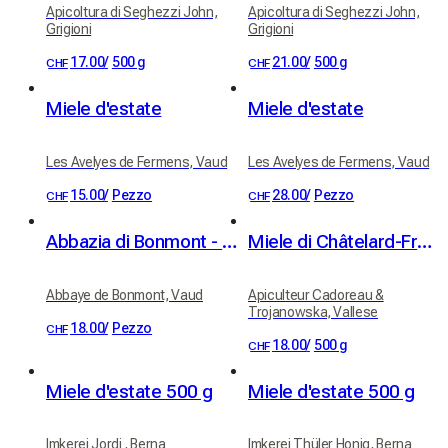
Apicoltura di Seghezzi John,
Apicoltura di Seghezzi John,
Grigioni
Grigioni
17.00
/
500 g
21.00
/
500 g
CHF
CHF
Miele d'estate
Miele d'estate
Les Avelyes de Fermens, Vaud
Les Avelyes de Fermens, Vaud
15.00
/
Pezzo
28.00
/
Pezzo
CHF
CHF
Abbazia di Bonmont - miele svizzero d'abbazia
Miele di Châtelard-Frontière
Abbaye de Bonmont, Vaud
Apiculteur Cadoreau &
Trojanowska, Vallese
18.00
/
Pezzo
CHF
18.00
/
500 g
CHF
Miele d'estate 500 g
Miele d'estate 500 g
Imkerei Jordi , Berna
Imkerei Thüler Honig, Berna