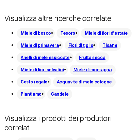
Visualizza altre ricerche correlate
Miele di bosco
Tesoro
Miele di fiori d'estate
Miele di primavera
Fiori di tiglio
Tisane
Anelli di mele essiccate
Frutta secca
Miele di fiori selvatici
Miele di montagna
Cesto regalo
Acquavite di mele cotogne
Piantiamo
Candele
Visualizza i prodotti dei produttori
correlati