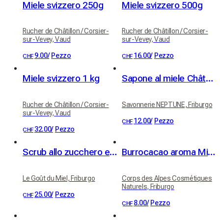
Miele svizzero 250g
Miele svizzero 500g
Rucher de Châtillon / Corsier-
Rucher de Châtillon / Corsier-
sur-Vevey, Vaud
sur-Vevey, Vaud
9.00
/
Pezzo
16.00
/
Pezzo
CHF
CHF
Miele svizzero 1 kg
Sapone al miele Château - Biologico
Rucher de Châtillon / Corsier-
Savonnerie NEPTUNE, Friburgo
sur-Vevey, Vaud
12.00
/
Pezzo
CHF
32.00
/
Pezzo
CHF
Scrub allo zucchero e miele dei nostri apiari - profumo miele-limone
Burrocacao aroma Miele
Le Goût du Miel, Friburgo
Corps des Alpes Cosmétiques
Naturels, Friburgo
25.00
/
Pezzo
CHF
8.00
/
Pezzo
CHF