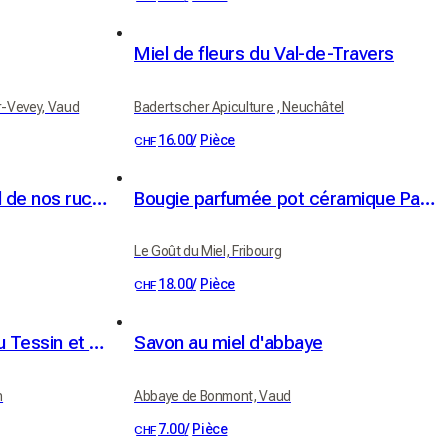
Miel de fleurs du Val-de-Travers
ur-Vevey, Vaud
Badertscher Apiculture , Neuchâtel
16.00
/
Pièce
CHF
Gommage sucre et miel de nos ruchers - parfum miel-citron
Bougie parfumée pot céramique Parfum Lune de Miel
Le Goût du Miel, Fribourg
18.00
/
Pièce
CHF
Fleur de sel au merlot du Tessin et herbes de montagne
Savon au miel d'abbaye
n
Abbaye de Bonmont, Vaud
7.00
/
Pièce
CHF