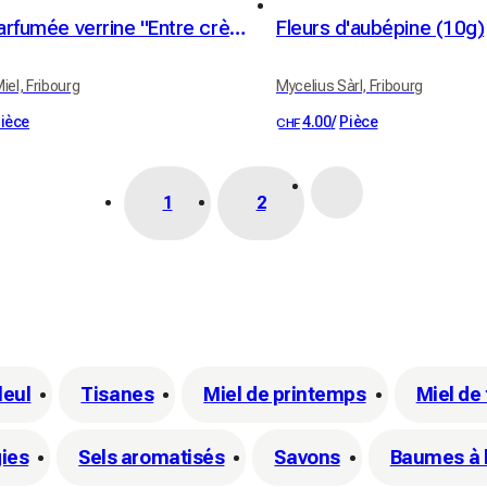
Bougie parfumée verrine "Entre crème et ciel"
Fleurs d'aubépine (10g)
iel, Fribourg
Mycelius Sàrl, Fribourg
ièce
4.00
/
Pièce
CHF
1
2
leul
Tisanes
Miel de printemps
Miel de 
ies
Sels aromatisés
Savons
Baumes à 