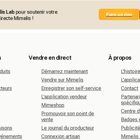
is Lab
pour soutenir votre
Faire un don
irecte Mimelis !
s
Vendre en direct
À propos
duits
Démarrez maintenant
L'histoi
Vendre sur Mimelis
L'applic
cteurs
Enregistrer son self-service
Contact
L'application vendeur
Partenari
spécifiq
Mimeshop
Centre d
Promouvoir son point de
vente
Badges 
aisons
Le journal du producteur
Publicit
événements
Connexion artisan
Mimelis