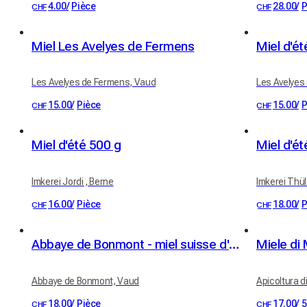
4.00
/
Pièce
28.00
/
P
CHF
CHF
Miel Les Avelyes de Fermens
Miel d'ét
Les Avelyes de Fermens, Vaud
Les Avelyes
15.00
/
Pièce
15.00
/
P
CHF
CHF
Miel d'été 500 g
Miel d'ét
Imkerei Jordi , Berne
Imkerei Thül
16.00
/
Pièce
18.00
/
P
CHF
CHF
Abbaye de Bonmont - miel suisse d'abbaye
Abbaye de Bonmont, Vaud
Apicoltura d
18.00
/
Pièce
17.00
/
5
CHF
CHF