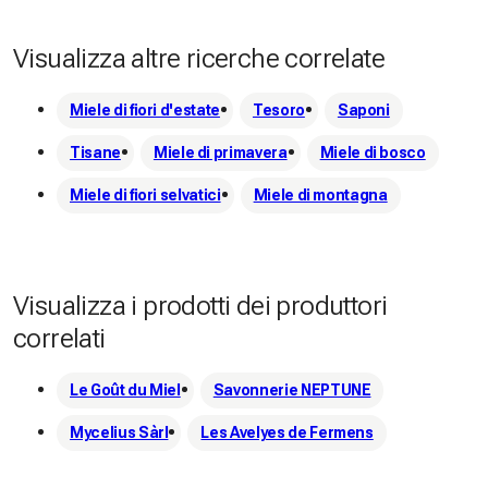
Visualizza altre ricerche correlate
Miele di fiori d'estate
Tesoro
Saponi
Tisane
Miele di primavera
Miele di bosco
Miele di fiori selvatici
Miele di montagna
Visualizza i prodotti dei produttori
correlati
Le Goût du Miel
Savonnerie NEPTUNE
Mycelius Sàrl
Les Avelyes de Fermens