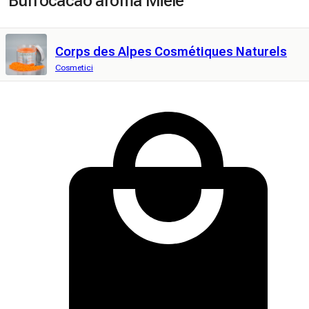
Burrocacao aroma Miele
Corps des Alpes Cosmétiques Naturels
Cosmetici