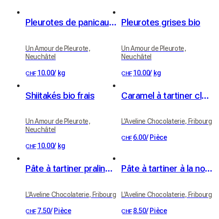
Pleurotes de panicaut (Eryngii)
Pleurotes grises bio
Un Amour de Pleurote,
Un Amour de Pleurote,
Neuchâtel
Neuchâtel
10.00
/
kg
10.00
/
kg
CHF
CHF
Shiitakés bio frais
Caramel à tartiner classique
Un Amour de Pleurote,
L'Aveline Chocolaterie, Fribourg
Neuchâtel
6.00
/
Pièce
CHF
10.00
/
kg
CHF
Pâte à tartiner praliné noisette & chocolat noir 65%, 100g
Pâte à tartiner à la noix de pécan - chocolat au lait & fleur de sel, 100g
L'Aveline Chocolaterie, Fribourg
L'Aveline Chocolaterie, Fribourg
7.50
/
Pièce
8.50
/
Pièce
CHF
CHF