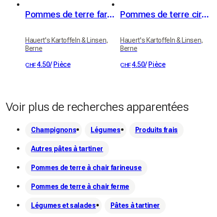
Pommes de terre farineuses (variété Victoria)
Pommes de terre cireuses (variété Erika)
Hauert's Kartoffeln & Linsen,
Hauert's Kartoffeln & Linsen,
Berne
Berne
4.50
/
Pièce
4.50
/
Pièce
CHF
CHF
Voir plus de recherches apparentées
Champignons
Légumes
Produits frais
Autres pâtes à tartiner
Pommes de terre à chair farineuse
Pommes de terre à chair ferme
Légumes et salades
Pâtes à tartiner