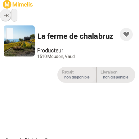
FR
Restez à l'affût, ce producteur
ne propose par encore de
La ferme de chalabruz
produits.
Producteur
1510 Moudon, Vaud
Retrait
Livraison
non disponible
non disponible