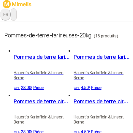
FR
Pommes-de-terre-farineuses-20kg
(15 produits)
Pommes de terre farineuses 20kg
Pommes de terre farineuses (variété Victoria)
Hauert's Kartoffeln & Linsen,
Hauert's Kartoffeln & Linsen,
Berne
Berne
28.00
/
Pièce
4.50
/
Pièce
CHF
CHF
Pommes de terre cireuses 20kg
Pommes de terre cireuses (variété Erika)
Hauert's Kartoffeln & Linsen,
Hauert's Kartoffeln & Linsen,
Berne
Berne
28.00
/
Pièce
4.50
/
Pièce
CHF
CHF