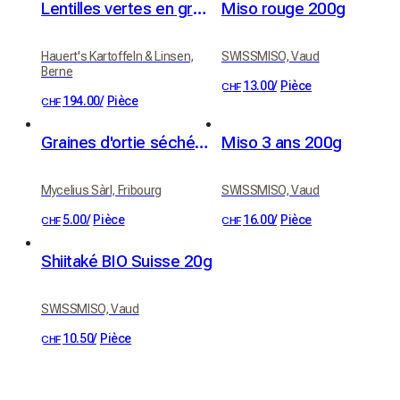
Lentilles vertes en grand contenant de 25kg
Miso rouge 200g
Hauert's Kartoffeln & Linsen,
SWISSMISO, Vaud
Berne
13.00
/
Pièce
CHF
194.00
/
Pièce
CHF
Graines d'ortie séchées (20g)
Miso 3 ans 200g
Mycelius Sàrl, Fribourg
SWISSMISO, Vaud
5.00
/
Pièce
16.00
/
Pièce
CHF
CHF
Shiitaké BIO Suisse 20g
SWISSMISO, Vaud
10.50
/
Pièce
CHF