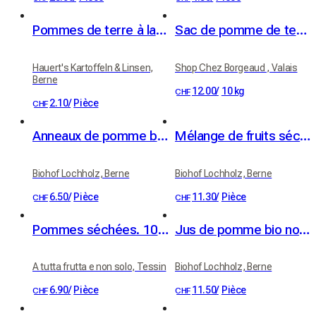
Pommes de terre à la cire, pommes de terre à raclette 1kg
Sac de pomme de terre
Hauert's Kartoffeln & Linsen,
Shop Chez Borgeaud , Valais
Berne
12.00
/
10 kg
CHF
2.10
/
Pièce
CHF
Anneaux de pomme bio Apfelringli haute-tige 60 g
Mélange de fruits séchés bio 100 g
Biohof Lochholz, Berne
Biohof Lochholz, Berne
6.50
/
Pièce
11.30
/
Pièce
CHF
CHF
Pommes séchées. 100% fruit
Jus de pomme bio non filtré de vergers haute-tige, 3 litres
A tutta frutta e non solo, Tessin
Biohof Lochholz, Berne
6.90
/
Pièce
11.50
/
Pièce
CHF
CHF