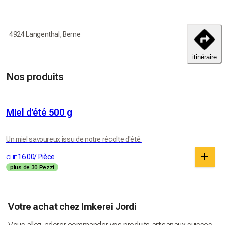
Commandez aujourd'hui pour recevoir vos produits d'ici le
4924 Langenthal, Berne
18-25 débembre
itinéraire
Livraison dans toute la Suisse
Nos produits
Retours et échanges non acceptés
Frais d'envoi: 11.00 CHF
Miel d'été 500 g
Un miel savoureux issu de notre récolte d'été.
16.00
/
Pièce
CHF
plus de 30 Pezzi
Votre achat chez Imkerei Jordi