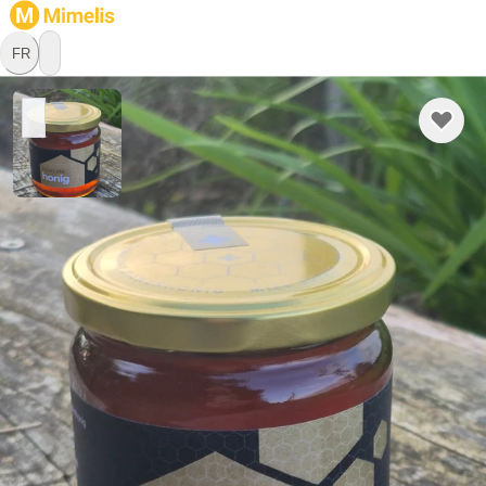
FR
Imkerei Jordi
Apiculteur
4924 Langenthal, Berne
Bienvenue dans mon petit rucher amateur, que je gère avec 
passion depuis plusieurs années. Mes ruches sont installées 
dans un environnement naturel riche en biodiversité, où les 
colonies peuvent prospérer en toute tranquillité et butiner 
diverses plantes à fleurs.

En savoir plus
 Mon objectif est de pratiquer l'apiculture de manière 
durable, respectueuse et en harmonie avec la nature. Cela 
implique un soin attentif des colonies d'abeilles, des 
Retrait
Livraison