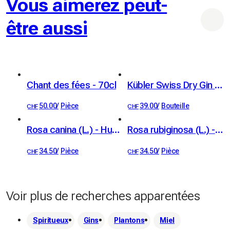
Vous aimerez peut-
être aussi
Chant des fées - 70cl
Kübler Swiss Dry Gin 46% vol. 50cl
50.00
/
Pièce
39.00
/
Bouteille
CHF
CHF
Rosa canina (L.) - Hundsrose - Églantier - Rosa selvatica comune - Rose briar
Rosa rubiginosa (L.) - Wein-Rose - Rosier églantier - Rosa balsamina - Sweet-briar
34.50
/
Pièce
34.50
/
Pièce
CHF
CHF
Voir plus de recherches apparentées
Spiritueux
Gins
Plantons
Miel