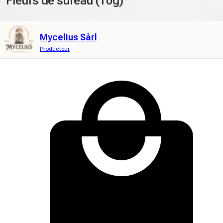
Fleurs de sureau (10g)
Mycelius Sàrl
Producteur