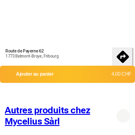
Commandez aujourd'hui pour recevoir vos produits d'ici le
18-25
débembre
Conditions de livraisons et de retour
Route de Payerne 62
Commandez aujourd'hui pour recevoir vos produits d'ici le
1773 Belmont-Broye, Fribourg
18-25 débembre
itinéraire
Livraison dans toute la Suisse
Ajouter au panier
4.00 CHF
Retours et échanges non acceptés
Frais d'envoi: 7.00 CHF
Livraison gratuite dès
150.00 CHF
Autres produits chez
Mycelius Sàrl