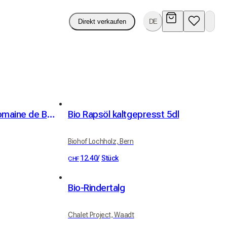
Direkt verkaufen
DE
Chétoui-Olivenöl vom Domaine de Béja (Tunesien) - 250 ml
Bio Rapsöl kaltgepresst 5dl
Biohof Lochholz, Bern
12.40
/
Stück
CHF
Bio-Rindertalg
Chalet Project, Waadt