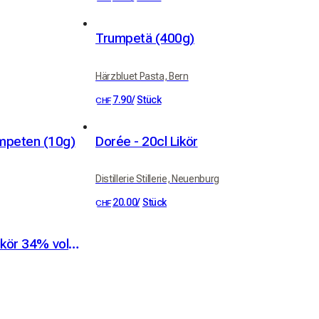
Trumpetä (400g)
Härzbluet Pasta, Bern
7.90
/
Stück
CHF
mpeten (10g)
Dorée - 20cl Likör
Distillerie Stillerie, Neuenburg
20.00
/
Stück
CHF
Cerisette Kübler Kirschlikör 34% vol. 50cl