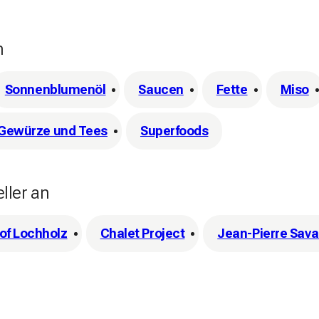
n
Sonnenblumenöl
Saucen
Fette
Miso
 Gewürze und Tees
Superfoods
ller an
of Lochholz
Chalet Project
Jean-Pierre Sava