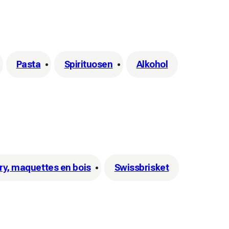
Pasta
Spirituosen
Alkohol
ry, maquettes en bois
Swissbrisket