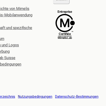
ichte von Mimelis
lis-Mobilanwendung
aft und spezifische
rum
n und Logos
erbung
ab Suisse
sbedingungen
erzeichnis
Nutzungsbedingungen
Datenschutz-Bestimmungen