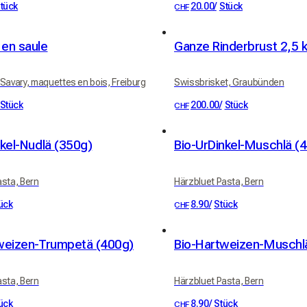
tück
20.00
/
Stück
CHF
en saule
Ganze Rinderbrust 2,5 
Savary, maquettes en bois, Freiburg
Swissbrisket, Graubünden
Stück
200.00
/
Stück
CHF
nkel-Nudlä (350g)
Bio-UrDinkel-Muschlä (
asta, Bern
Härzbluet Pasta, Bern
ück
8.90
/
Stück
CHF
weizen-Trumpetä (400g)
Bio-Hartweizen-Muschlä
asta, Bern
Härzbluet Pasta, Bern
ück
8.90
/
Stück
CHF