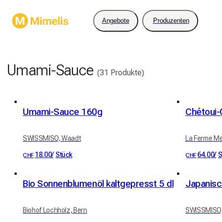
Angebote
Produzenten
Umami-Sauce
(31 Produkte)
Umami-Sauce 160g
SWISSMISO, Waadt
La Ferme Mel
18.00
/
Stück
64.00
/
S
CHF
CHF
Bio Sonnenblumenöl kaltgepresst 5 dl
Japanis
Biohof Lochholz, Bern
SWISSMISO,