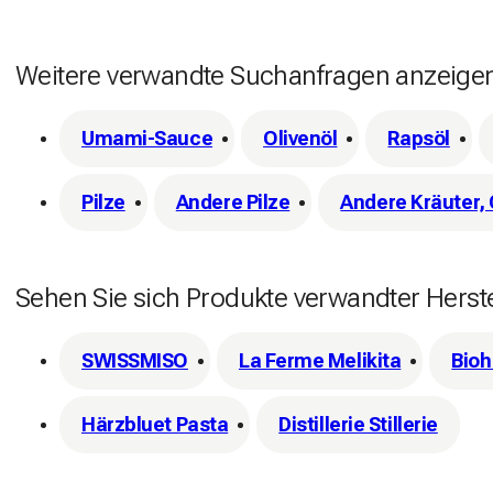
Weitere verwandte Suchanfragen anzeige
Umami-Sauce
Olivenöl
Rapsöl
Pilze
Andere Pilze
Andere Kräuter,
Sehen Sie sich Produkte verwandter Herste
SWISSMISO
La Ferme Melikita
Bioh
Härzbluet Pasta
Distillerie Stillerie