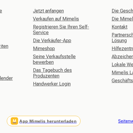
e
Jetzt anfangen
Die Gesch
Verkaufen auf Mimelis
Die Mime
Registrieren Sie Ihren Self-
Kontakt
Service
Partnersch
Die Verkäufer-App
Lösung
iten
Mimeshop
Hilfezent
Seine Verkaufsstelle
Abzeiche
bewerben
Lokale W
Das Tagebuch des
Mimelis L
Produzenten
lender
Geschäft
Handwerker Login
M
App Mimelis herunterladen
Seitenv