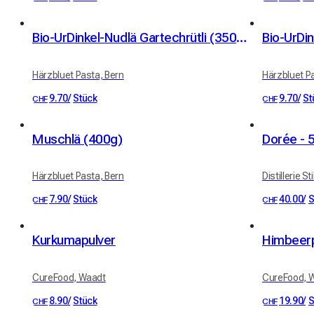
Bio-UrDinkel-Nudlä Gartechrütli (350g)
Härzbluet Pasta, Bern
Härzbluet P
9.70
/
Stück
9.70
/
St
CHF
CHF
Muschlä (400g)
Dorée - 
Härzbluet Pasta, Bern
Distillerie S
7.90
/
Stück
40.00
/
S
CHF
CHF
Kurkumapulver
Himbeerp
CureFood, Waadt
CureFood, 
8.90
/
Stück
19.90
/
S
CHF
CHF