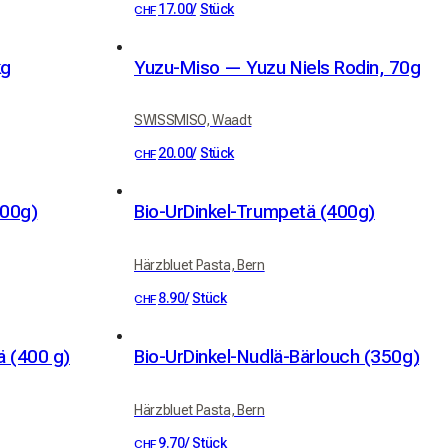
17.00
/
Stück
CHF
kg
Yuzu-Miso — Yuzu Niels Rodin, 70g
SWISSMISO, Waadt
20.00
/
Stück
CHF
400g)
Bio-UrDinkel-Trumpetä (400g)
Härzbluet Pasta, Bern
8.90
/
Stück
CHF
 (400 g)
Bio-UrDinkel-Nudlä-Bärlouch (350g)
Härzbluet Pasta, Bern
9.70
/
Stück
CHF