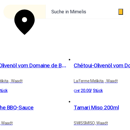
Suche in Mimelis
Chétoui-Olivenöl vom Domaine de Béja (Tunesien) - 1 Liter
ikita , Waadt
La Ferme Melikita , Waadt
tück
20.00
/
Stück
CHF
che BBQ-Sauce
Tamari Miso 200ml
 Waadt
SWISSMISO, Waadt