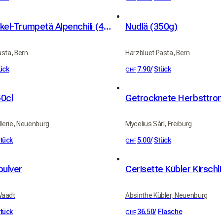
Bio-UrDinkel-Trumpetä Alpenchili (400g)
Nudlä (350g)
asta, Bern
Härzbluet Pasta, Bern
ück
7.90
/
Stück
CHF
50cl
Getrocknete Herbsttro
tillerie, Neuenburg
Mycelius Sàrl, Freiburg
tück
5.00
/
Stück
CHF
ulver
Waadt
Absinthe Kübler, Neuenburg
tück
36.50
/
Flasche
CHF