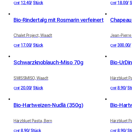
12.40
/
Stück
18.00
/
S
CHF
CHF
Bio-Rindertalg mit Rosmarin verfeinert
Chapeau 
Chalet Project, Waadt
Jean-Pierre 
17.00
/
Stück
300.00
/
CHF
CHF
Schwarzknoblauch-Miso 70g
Bio-UrDi
SWISSMISO, Waadt
Härzbluet P
20.00
/
Stück
8.90
/
St
CHF
CHF
Bio-Hartweizen-Nudlä (350g)
Bio-Hart
Härzbluet Pasta, Bern
Härzbluet P
8.90
/
Stück
8.90
/
St
CHF
CHF