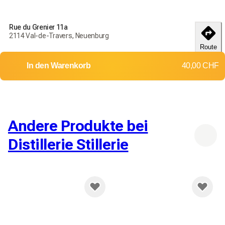
Rue du Grenier 11a
Bestellen Sie noch heute, um Ihre Produkte bis zum
18-25
2114 Val-de-Travers, Neuenburg
débembre
zu erhalten
Route
Lieferung in die ganze Schweiz
In den Warenkorb
40,00 CHF
Rückgaben und Umtausch werden nicht akzeptiert
Versandkosten: 12,00 CHF
Kostenlose Lieferung ab
200,00 CHF
Andere Produkte bei
Distillerie Stillerie