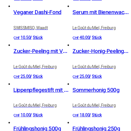
Veganer Dashi-Fond
Serum mit Bienenwachs, Bio-Aprikosen- und Bio-Jojobaöl
SWISSMISO, Waadt
Le Goût du Miel, Freiburg
10.50
/
Stück
40.00
/
Stück
CHF
CHF
Zucker-Peeling mit Verbene und Bio-Sheabutter
Zucker-Honig-Peeling aus unseren Bienenständen - Duft Honig-Zitrone
Le Goût du Miel, Freiburg
Le Goût du Miel, Freiburg
25.00
/
Stück
25.00
/
Stück
CHF
CHF
Lippenpflegestift mit Aprikosenöl und echtem Bienenwachs
Sommerhonig 500g
Le Goût du Miel, Freiburg
Le Goût du Miel, Freiburg
10.00
/
Stück
18.00
/
Stück
CHF
CHF
Frühlingshonig 500g
Frühlingshonig 250g