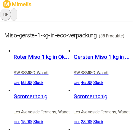
DE
Miso-gerste-1-kg-in-eco-verpackung
(38 Produkte)
Roter Miso 1 kg in Öko-Verpackung
Gersten-Miso 1 kg in Öko-Verpackung
SWISSMISO, Waadt
SWISSMISO, Waadt
60.00
/
Stück
46.00
/
Stück
CHF
CHF
Sommerhonig
Sommerhonig
Les Avelyes de Fermens, Waadt
Les Avelyes de Fermens, Waadt
15.00
/
Stück
28.00
/
Stück
CHF
CHF