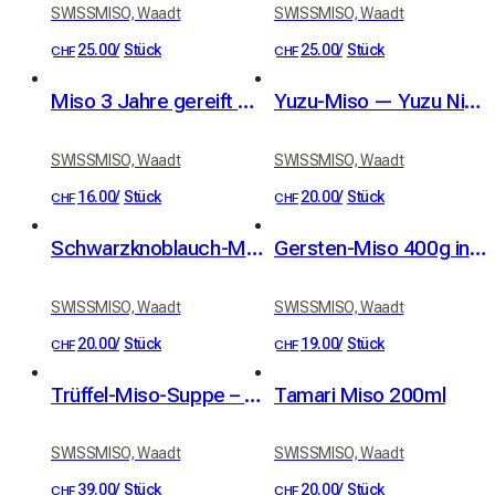
SWISSMISO, Waadt
SWISSMISO, Waadt
25.00
/
Stück
25.00
/
Stück
CHF
CHF
Miso 3 Jahre gereift 200g
Yuzu-Miso — Yuzu Niels Rodin, 70g
SWISSMISO, Waadt
SWISSMISO, Waadt
16.00
/
Stück
20.00
/
Stück
CHF
CHF
Schwarzknoblauch-Miso 70g
Gersten-Miso 400g in Öko-Verpackung
SWISSMISO, Waadt
SWISSMISO, Waadt
20.00
/
Stück
19.00
/
Stück
CHF
CHF
Trüffel-Miso-Suppe – 8 Stück
Tamari Miso 200ml
SWISSMISO, Waadt
SWISSMISO, Waadt
39.00
/
Stück
20.00
/
Stück
CHF
CHF