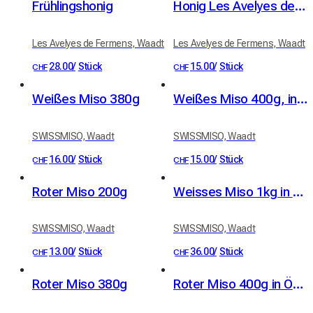
Frühlingshonig
Honig Les Avelyes de Fermens
Les Avelyes de Fermens, Waadt
Les Avelyes de Fermens, Waadt
28.00
/
Stück
15.00
/
Stück
CHF
CHF
Weißes Miso 380g
Weißes Miso 400g, in Öko-Verpackung
SWISSMISO, Waadt
SWISSMISO, Waadt
16.00
/
Stück
15.00
/
Stück
CHF
CHF
Roter Miso 200g
Weisses Miso 1kg in Öko-Verpackung
SWISSMISO, Waadt
SWISSMISO, Waadt
13.00
/
Stück
36.00
/
Stück
CHF
CHF
Roter Miso 380g
Roter Miso 400g in Öko-Verpackung