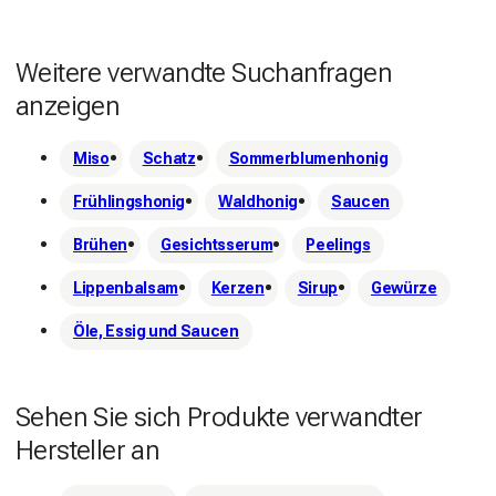
Weitere verwandte Suchanfragen
anzeigen
Miso
Schatz
Sommerblumenhonig
Frühlingshonig
Waldhonig
Saucen
Brühen
Gesichtsserum
Peelings
Lippenbalsam
Kerzen
Sirup
Gewürze
Öle, Essig und Saucen
Sehen Sie sich Produkte verwandter
Hersteller an