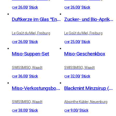
26.00
/
Stück
26.00
/
Stück
CHF
CHF
Duftkerze im Glas "Entre crème et ciel"
Zucker- und Bio-Aprikosenkernöl-Peeling - Aprikosenduft
Le Goût du Miel, Freiburg
Le Goût du Miel, Freiburg
26.00
/
Stück
25.00
/
Stück
CHF
CHF
Miso-Suppen-Set
Miso-Geschenkbox
SWISSMISO, Waadt
SWISSMISO, Waadt
36.00
/
Stück
32.00
/
Stück
CHF
CHF
Miso-Verkostungsbox – 3 Sorten
Blackmint Minzsirup (alkoholfrei) 75cl
SWISSMISO, Waadt
Absinthe Kübler, Neuenburg
38.00
/
Stück
9.00
/
Stück
CHF
CHF