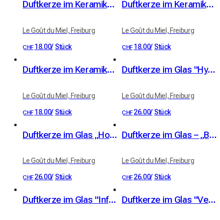
Duftkerze im Keramiktopf "Goldene Infusion"
Duftkerze im Keramiktopf "Vent des Cimes"
Le Goût du Miel, Freiburg
Le Goût du Miel, Freiburg
18.00
/
Stück
18.00
/
Stück
CHF
CHF
Duftkerze im Keramiktopf "Zwischen Creme und Himmel"
Duftkerze im Glas "Hymne au Verger"
Le Goût du Miel, Freiburg
Le Goût du Miel, Freiburg
18.00
/
Stück
26.00
/
Stück
CHF
CHF
Duftkerze im Glas „Honigmond“
Duftkerze im Glas – „Beerentraum“
Le Goût du Miel, Freiburg
Le Goût du Miel, Freiburg
26.00
/
Stück
26.00
/
Stück
CHF
CHF
Duftkerze im Glas "Infusion Dorée"
Duftkerze im Glas "Vent des Cimes"