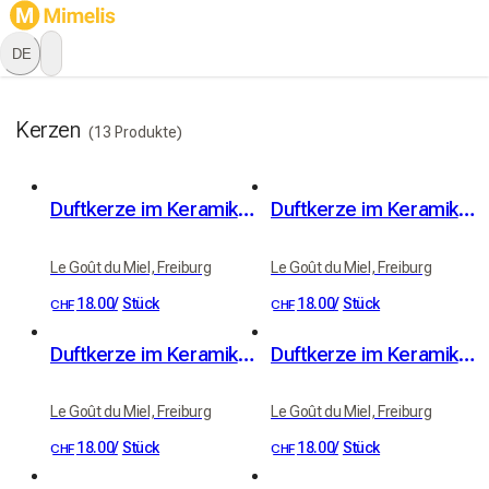
DE
Kerzen
(13 Produkte)
Duftkerze im Keramiktopf "Nuit d'agrumes"
Duftkerze im Keramiktopf – Duft Honigmond
Le Goût du Miel, Freiburg
Le Goût du Miel, Freiburg
18.00
/
Stück
18.00
/
Stück
CHF
CHF
Duftkerze im Keramiktopf "Hymne au Verger"
Duftkerze im Keramiktopf "Beerendelikatesse"
Le Goût du Miel, Freiburg
Le Goût du Miel, Freiburg
18.00
/
Stück
18.00
/
Stück
CHF
CHF