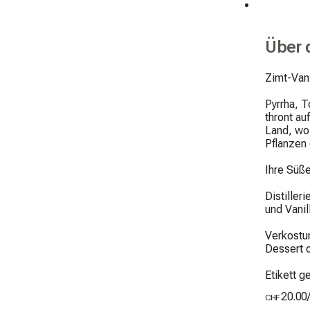
Über 
Zimt-Vani
Pyrrha, T
thront a
Land, wo 
Pflanzen 
Ihre Süße
Distiller
und Vanil
Verkostu
Dessert o
Etikett ge
20.00
CHF