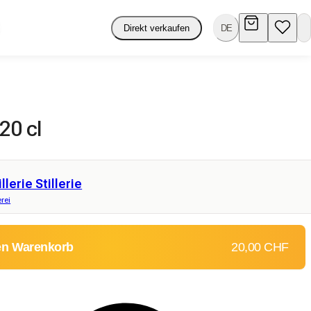
Direkt verkaufen
DE
 20 cl
illerie Stillerie
rei
en Warenkorb
20,00 CHF