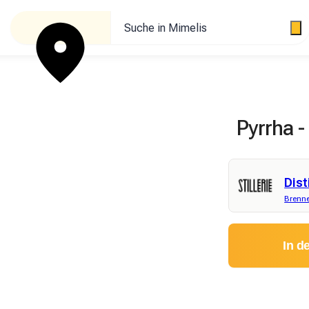
Suche in Mimelis
Pyrrha -
Dist
Brenne
In d