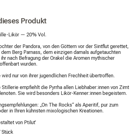
dieses Produkt
lle-Likör — 20% Vol.

ochter der Pandora, von den Göttern vor der Sintflut gerettet, 
uf dem Berg Parnass, dem einzigen damals aufgetauchten 
ihr nach Befragung der Orakel die Aromen mythischer 
offenbart wurden.

 wird nur von ihrer jugendlichen Frechheit übertroffen.

ie Stillerie empfiehlt die Pyrrha allen Liebhaber:innen von Zimt 
lenoten. Sie wird besonders Likör-Kenner:innen begeistern.

ngsempfehlungen: „On The Rocks“ als Aperitif, pur zum 
der in Ihren kühnsten mixologischen Kreationen.

staltet von Ptilut’
/
Stück