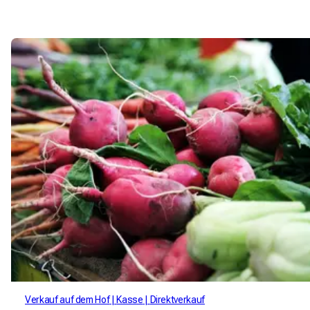
Haselnüsse und Radieschenspitzen, die hervorgehoben
werden.
Verkauf auf dem Hof
Kasse
Direktverkauf