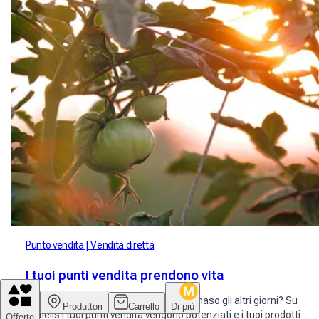
Punto vendita
Vendita diretta
I tuoi punti vendita prendono vita
Al mercato il mercoledì e il sabato e al maso gli altri giorni? Su
Produttori
Carrello
Di più
Mimelis i tuoi punti vendita vengono potenziati e i tuoi prodotti
Offerte