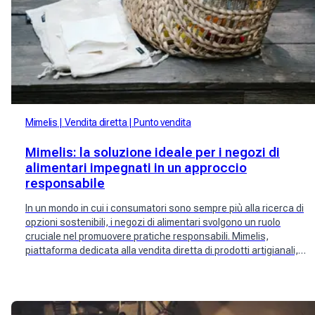
Mimelis
Vendita diretta
Punto vendita
Mimelis: la soluzione ideale per i negozi di
alimentari impegnati in un approccio
responsabile
In un mondo in cui i consumatori sono sempre più alla ricerca di
opzioni sostenibili, i negozi di alimentari svolgono un ruolo
cruciale nel promuovere pratiche responsabili. Mimelis,
piattaforma dedicata alla vendita diretta di prodotti artigianali,
si posiziona come partner ideale per i negozi di alimentari
impegnati in un approccio responsabile.