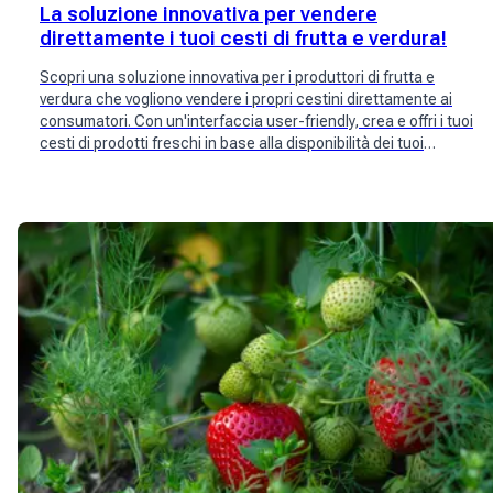
La soluzione innovativa per vendere
direttamente i tuoi cesti di frutta e verdura!
Scopri una soluzione innovativa per i produttori di frutta e
verdura che vogliono vendere i propri cestini direttamente ai
consumatori. Con un'interfaccia user-friendly, crea e offri i tuoi
cesti di prodotti freschi in base alla disponibilità dei tuoi
raccolti. Raggiungi una vasta community di potenziali clienti e
semplifica il tuo processo di vendita. Prova subito Mimelis per
offrirti un'esperienza di acquisto diretta e personalizzata.