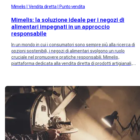
Mimelis
Vendita diretta
Punto vendita
Mimelis: la soluzione ideale per i negozi di
alimentari impegnati in un approccio
responsabile
In un mondo in cui i consumatori sono sempre più alla ricerca di
opzioni sostenibili, i negozi di alimentari svolgono un ruolo
cruciale nel promuovere pratiche responsabili. Mimelis,
piattaforma dedicata alla vendita diretta di prodotti artigianali,
si posiziona come partner ideale per i negozi di alimentari
impegnati in un approccio responsabile.