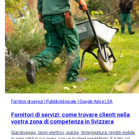
Fornitori di servizi
Pubblicità locale
Google Ads e LSA
Fornitori di servizi: come trovare clienti nella
vostra zona di competenza in Svizzera
Giardinaggio, lavori elettrici, pulizie, tinteggiatura: renditi visibile
in ogni città in cui operi, con un budget predefinito. E tutto ciò