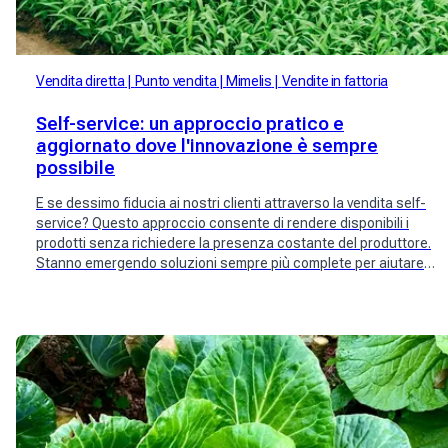
Vendita diretta
Punto vendita
Mimelis
Vendite in fattoria
Self-service: un approccio pratico e
aggiornato dove l'innovazione è sempre
possibile
E se dessimo fiducia ai nostri clienti attraverso la vendita self-
service? Questo approccio consente di rendere disponibili i
prodotti senza richiedere la presenza costante del produttore.
Stanno emergendo soluzioni sempre più complete per aiutare i
produttori, ridurre i costi e fidelizzare i clienti attraverso la
prenotazione online, aiutare a rifornire il punto vendita al
momento giusto o semplicemente trovare nuovi clienti!