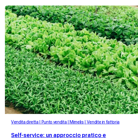
Vendita diretta
Punto vendita
Mimelis
Vendite in fattoria
Self-service: un approccio pratico e