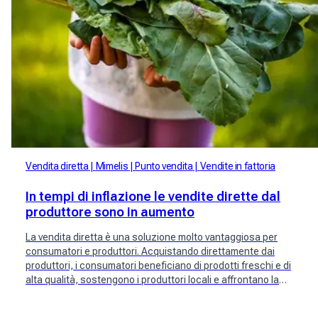
Vendita diretta
Mimelis
Punto vendita
Vendite in fattoria
In tempi di inflazione le vendite dirette dal
produttore sono in aumento
La vendita diretta è una soluzione molto vantaggiosa per
consumatori e produttori. Acquistando direttamente dai
produttori, i consumatori beneficiano di prodotti freschi e di
alta qualità, sostengono i produttori locali e affrontano la
crescente inflazione. Nuovi attori svizzeri come Mimelis si sono
interessati alla questione.