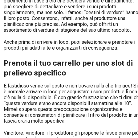
piacimento in base a ciò che desidera vendere direttamente,
può scegliere di dettagliare e vendere i suoi prodotti
singolarmente, ma non solo. I famosi “cestini di verdure” hann
il loro posto. Consentono, infatti, anche al produttore una
pianificazione più precisa. Ad esempio, può offrirti un
assortimento di verdure di stagione del suo ultimo raccolto.
Anche prima di arrivare in loco, puoi selezionare e prenotare i
prodotti più adatti a te e organizzarti di conseguenza.
Prenota il tuo carrello per uno slot di
prelievo specifico
È fastidioso venire sul posto e non trovare nulla che ti piace! Sì
è normale arrivare in loco per acquistare i suoi prodotti e lì non
c'è nulla di disponibile. È con grande frustrazione che ti dirai c
“queste verdure erano ancora disponibili stamattina alle 10”.
Mimelis supera questa preoccupazione organizzativa e
consente ai consumatori di pianificare il ritiro del prodotto in u
fascia oraria molto specifica.
Vincitore, vincitore: il produttore gli propone le fasce orarie pi