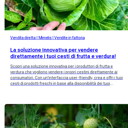
Vendita diretta
Mimelis
Vendite in fattoria
La soluzione innovativa per vendere
direttamente i tuoi cesti di frutta e verdura!
Scopri una soluzione innovativa per i produttori di frutta e
verdura che vogliono vendere i propri cestini direttamente ai
consumatori. Con un'interfaccia user-friendly, crea e offri i tuoi
cesti di prodotti freschi in base alla disponibilità dei tuoi
raccolti. Raggiungi una vasta community di potenziali clienti e
semplifica il tuo processo di vendita. Prova subito Mimelis per
offrirti un'esperienza di acquisto diretta e personalizzata.