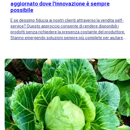
aggiornato dove l'innovazione è sempre
possibile
E se dessimo fiducia ai nostri clienti attraverso la vendita self-
service? Questo approccio consente di rendere disponibili i
prodotti senza richiedere la presenza costante del produttore.
Stanno emergendo soluzioni sempre più complete per aiutare i
produttori, ridurre i costi e fidelizzare i clienti attraverso la
prenotazione online, aiutare a rifornire il punto vendita al
momento giusto o semplicemente trovare nuovi clienti!