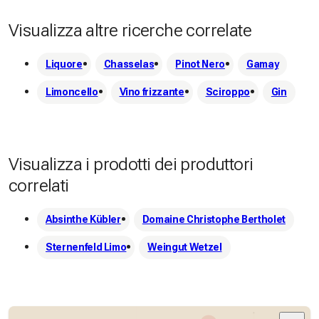
dell'assenzio.
Visualizza altre ricerche correlate
Liquore
Chasselas
Pinot Nero
Gamay
Limoncello
Vino frizzante
Sciroppo
Gin
Visualizza i prodotti dei produttori
correlati
Absinthe Kübler
Domaine Christophe Bertholet
Sternenfeld Limo
Weingut Wetzel