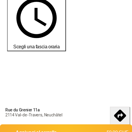
Scegli una fascia oraria
Ordina oggi per ricevere i tuoi prodotti entro il
18-25 débembre
Condizioni di consegna e restituzione
Ordina oggi per ricevere i tuoi prodotti entro il
18-25
Rue du Grenier 11a
débembre
2114 Val-de-Travers, Neuchâtel
Consegna in tutta la Svizzera
itinerario