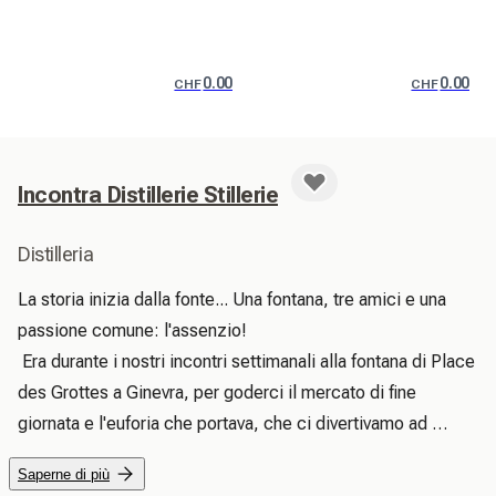
0.00
0.00
CHF
CHF
Incontra Distillerie Stillerie
Distilleria
La storia inizia dalla fonte... Una fontana, tre amici e una 
passione comune: l'assenzio!

 Era durante i nostri incontri settimanali alla fontana di Place 
des Grottes a Ginevra, per goderci il mercato di fine 
giornata e l'euforia che portava, che ci divertivamo ad 
assaggiare questo o quel tipo di assenzio trovato qua e là, 
Saperne di più
conducendo inconsapevolmente i nostri palati in 