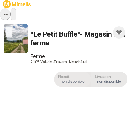
FR
Restez à l'affût, ce producteur
ne propose par encore de
"Le Petit Buffle"- Magasin à la
produits.
ferme
Ferme
2105 Val-de-Travers, Neuchâtel
Retrait
Livraison
non disponible
non disponible