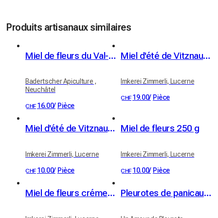
Produits artisanaux similaires
Miel de fleurs du Val-de-Travers
Miel d'été de Vitznau 500 g
Badertscher Apiculture ,
Imkerei Zimmerli, Lucerne
Neuchâtel
19.00
/
Pièce
CHF
16.00
/
Pièce
CHF
Miel d'été de Vitznau 250 g
Miel de fleurs 250 g
Imkerei Zimmerli, Lucerne
Imkerei Zimmerli, Lucerne
10.00
/
Pièce
10.00
/
Pièce
CHF
CHF
Miel de fleurs crémeux 250 g
Pleurotes de panicaut (Eryngii)