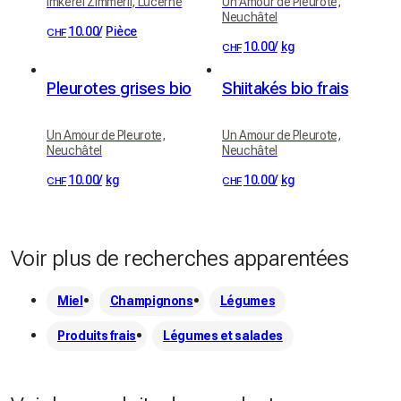
Imkerei Zimmerli, Lucerne
Un Amour de Pleurote,
Neuchâtel
10.00
/
Pièce
CHF
10.00
/
kg
CHF
Pleurotes grises bio
Shiitakés bio frais
Un Amour de Pleurote,
Un Amour de Pleurote,
Neuchâtel
Neuchâtel
10.00
/
kg
10.00
/
kg
CHF
CHF
Voir plus de recherches apparentées
Miel
Champignons
Légumes
Produits frais
Légumes et salades