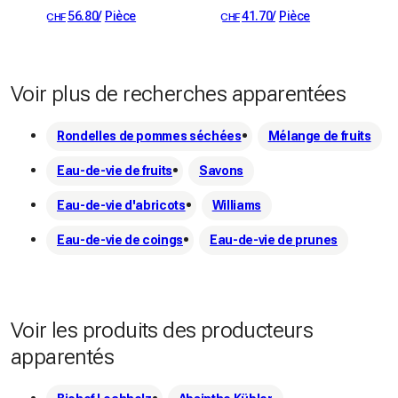
56.80
/
Pièce
41.70
/
Pièce
CHF
CHF
Voir plus de recherches apparentées
Rondelles de pommes séchées
Mélange de fruits
Eau-de-vie de fruits
Savons
Eau-de-vie d'abricots
Williams
Eau-de-vie de coings
Eau-de-vie de prunes
Voir les produits des producteurs
apparentés