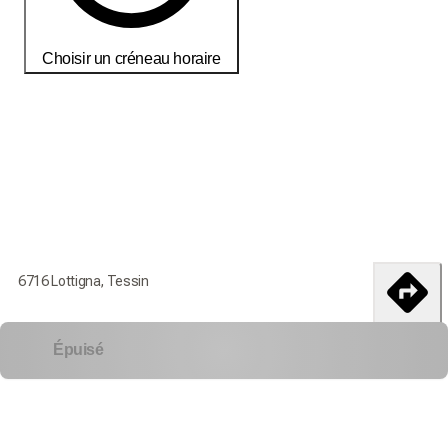
Choisir un créneau horaire
Commandez aujourd'hui pour recevoir vos produits d'ici le
18-25
débembre
Conditions de livraisons et de retour
Commandez aujourd'hui pour recevoir vos produits d'ici le
6716 Lottigna, Tessin
18-25 débembre
itinéraire
Livraison dans toute la Suisse
Épuisé
Retours et échanges non acceptés
Frais d'envoi:
Jusqu'à 2 kg
Jusqu'à 10 kg
Jusqu'à 30 kg
9.00 CHF
11.50 CHF
22.00 CHF