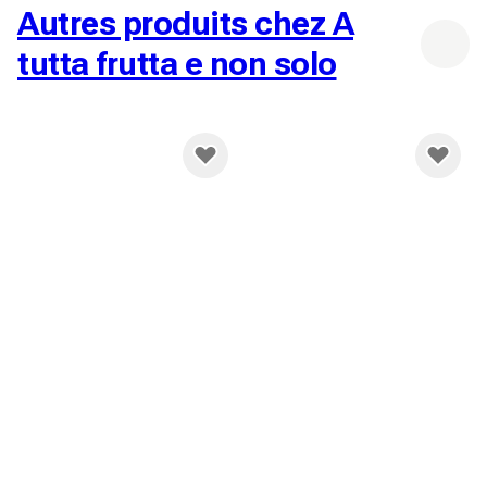
Autres produits chez A
Livraison dès 7.00 CHF
tutta frutta e non solo
Livraison gratuite dès
150.00 CHF