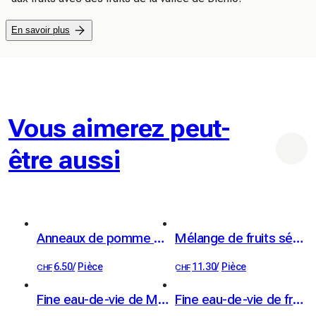
En savoir plus
Vous aimerez peut-
être aussi
Anneaux de pomme bio Apfelringli haute-tige 60 g
Mélange de fruits séchés bio 100 g
6.50
/
Pièce
11.30
/
Pièce
CHF
CHF
Fine eau-de-vie de Mirabelle Kübler 41% vol. 50cl
Fine eau-de-vie de framboise Kübler 41% vol. 50cl