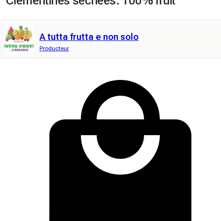
Clémentines séchées. 100% fruit
A tutta frutta e non solo
Producteur