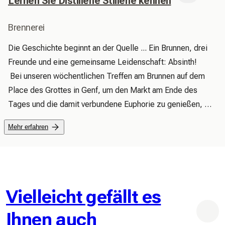
Lernen Sie Distillerie Stillerie kennen
Brennerei
Die Geschichte beginnt an der Quelle ... Ein Brunnen, drei 
Freunde und eine gemeinsame Leidenschaft: Absinth!

 Bei unseren wöchentlichen Treffen am Brunnen auf dem 
Place des Grottes in Genf, um den Markt am Ende des 
Tages und die damit verbundene Euphorie zu genießen, 
hatten wir das Vergnügen, den einen oder anderen Absinth 
Mehr erfahren
zu probieren, den wir hier und da fanden, und führten 
unseren Gaumen unbewusst auf ein Abenteuer, das wir uns 
nie hätten vorstellen können.

 Aufgrund unserer Erfahrungen aus der Vergangenheit treibt 
uns unsere Neugier dann dazu, zu versuchen, unseren 
Vielleicht gefällt es
eigenen Absinth herzustellen. Nach einigen Versuchen und, 
Ihnen auch
wie ich glaube, auch einigen Fehlschlägen nahm unser 