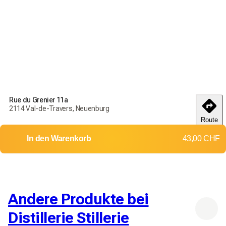
Bestellen Sie noch heute, um Ihre Produkte bis zum
18-25
débembre
zu erhalten
Liefer- und Rückgabebedingungen
Rue du Grenier 11a
Bestellen Sie noch heute, um Ihre Produkte bis zum
18-25
2114 Val-de-Travers, Neuenburg
débembre
zu erhalten
Route
Lieferung in die ganze Schweiz
In den Warenkorb
43,00 CHF
Rückgaben und Umtausch werden nicht akzeptiert
Versandkosten: 12,00 CHF
Kostenlose Lieferung ab
200,00 CHF
Andere Produkte bei
Distillerie Stillerie