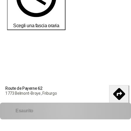
Scegli una fascia oraria
Ordina oggi per ricevere i tuoi prodotti entro il
18-25 débembre
Condizioni di consegna e restituzione
Ordina oggi per ricevere i tuoi prodotti entro il
18-25
Route de Payerne 62
débembre
1773 Belmont-Broye, Friburgo
Consegna in tutta la Svizzera
itinerario
Esaurito
Resi e cambi non accettati
Costi di spedizione: 7,00 CHF
Consegna gratuita a partire da
150,00 CHF