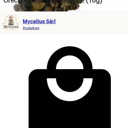
Orecchie di Giuda essiccate (10g)
Mycelius Sàrl
Produttore