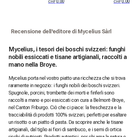
0.00
0.00
CHF
CHF
Recensione dell'editore di Mycelius Sàrl
Mycelius, i tesori dei boschi svizzeri: funghi
nobili essiccati e tisane artigianali, raccolti a
mano nella Broye.
Mycelius porta nel vostro piatto una ricchezza che si trova
raramente in negozio: i funghi nobili dei boschi svizzeri.
Spugnole, porcini, trombette dei morti e finferli sono
raccolti a mano e poi essiccati con cura a Belmont-Broye,
nel Canton Friburgo. Ciò che ci piace: la freschezza e la
tracciabilità di prodotti 100% svizzeri, perfetti per esaltare
un risotto o un piatto di pasta. Da scoprire anche le tisane
artigianali, dal tiglio ai fiori di sambuco, e i semi di ortica
ricchi di nutrienti. Prodotti autentici, per chi ama la natura e