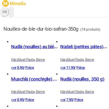
FR
Nouilles-de-ble-dur-bio-safran-350g
(18 produits)
Nudlä (nouilles) au blé dur bio (350 g)
Nüdeli (petites pâtes) bio au safran, blé dur (350 g)
Härzbluet Pasta, Berne
Härzbluet Pasta, Berne
8.90
/
Pièce
11.90
/
Pièce
CHF
CHF
Muschlä (conchiglie) bio au blé dur (400 g)
Nudlä (nouilles, 350 g)
Härzbluet Pasta, Berne
Härzbluet Pasta, Berne
8.90
/
Pièce
7.90
/
Pièce
CHF
CHF