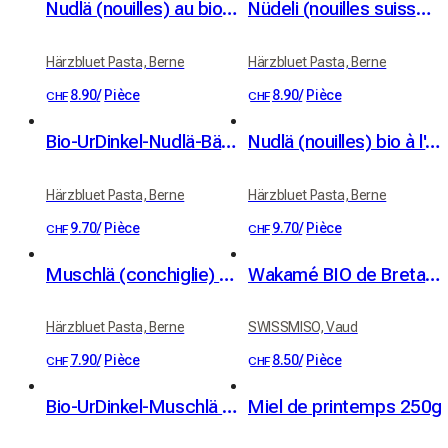
Nudlä (nouilles) au bio UrDinkel, épeautre (350 g)
Nüdeli (nouilles suisses) à l'épeautre UrDinkel bio (350 g)
Härzbluet Pasta, Berne
Härzbluet Pasta, Berne
8.90
/
Pièce
8.90
/
Pièce
CHF
CHF
Bio-UrDinkel-Nudlä-Bärlouch (nouilles bio à l'épeautre et ail des ours, 350 g)
Nudlä (nouilles) bio à l'épeautre UrDinkel Gartechrütli (herbes du jardin) (350 g)
Härzbluet Pasta, Berne
Härzbluet Pasta, Berne
9.70
/
Pièce
9.70
/
Pièce
CHF
CHF
Muschlä (conchiglie) 400g
Wakamé BIO de Bretagne 30g
Härzbluet Pasta, Berne
SWISSMISO, Vaud
7.90
/
Pièce
8.50
/
Pièce
CHF
CHF
Bio-UrDinkel-Muschlä (coquillettes à l'épeautre bio, 400 g)
Miel de printemps 250g