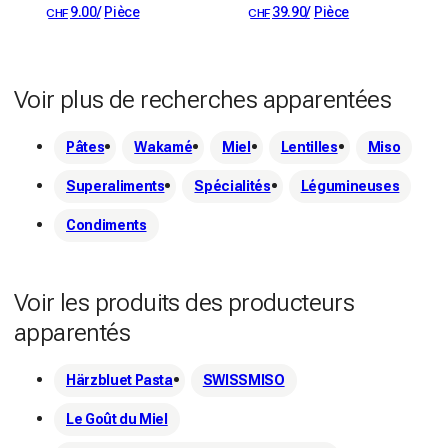
9.00
/
Pièce
39.90
/
Pièce
CHF
CHF
Voir plus de recherches apparentées
Pâtes
Wakamé
Miel
Lentilles
Miso
Superaliments
Spécialités
Légumineuses
Condiments
Voir les produits des producteurs
apparentés
Härzbluet Pasta
SWISSMISO
Le Goût du Miel