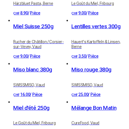
Härzbluet Pasta, Berne
Le Goût du Miel, Fribourg
8.90
/
Pièce
9.00
/
Pièce
CHF
CHF
Miel Suisse 250g
Lentilles vertes 300g
Rucher de Châtillon / Corsier-
Hauert's Kartoffeln & Linsen,
sur-Vevey, Vaud
Berne
9.00
/
Pièce
3.50
/
Pièce
CHF
CHF
Miso blanc 380g
Miso rouge 380g
SWISSMISO, Vaud
SWISSMISO, Vaud
16.00
/
Pièce
25.00
/
Pièce
CHF
CHF
Miel d'été 250g
Mélange Bon Matin
Le Goût du Miel, Fribourg
CureFood, Vaud