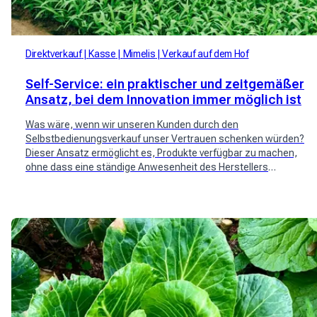
Direktverkauf
Kasse
Mimelis
Verkauf auf dem Hof
Self-Service: ein praktischer und zeitgemäßer
Ansatz, bei dem Innovation immer möglich ist
Was wäre, wenn wir unseren Kunden durch den
Selbstbedienungsverkauf unser Vertrauen schenken würden?
Dieser Ansatz ermöglicht es, Produkte verfügbar zu machen,
ohne dass eine ständige Anwesenheit des Herstellers
erforderlich ist. Es entstehen immer mehr Komplettlösungen,
die den Produzenten helfen, Kosten zu senken und Kunden
durch Online-Buchung zu binden, die Verkaufsstelle zum
richtigen Zeitpunkt wieder aufzufüllen oder einfach neue
Kunden zu gewinnen!