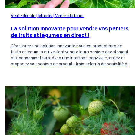
Vente directe
Mimelis
Vente à la ferme
La solution innovante pour vendre vos paniers
de fruits et légumes en direct !
Découvrez une solution innovante pour les producteurs de
fruits et légumes qui veulent vendre leurs paniers directement
aux consommateurs. Avec une interface conviviale, créez et
proposez vos paniers de produits frais selon la disponibilité de
vos récoltes. Atteignez une large communauté de clients
potentiels et simplifiez votre processus de vente. Essayez
Mimelis dès maintenant pour offrir une expérience d'achat
directe et personnalisée.