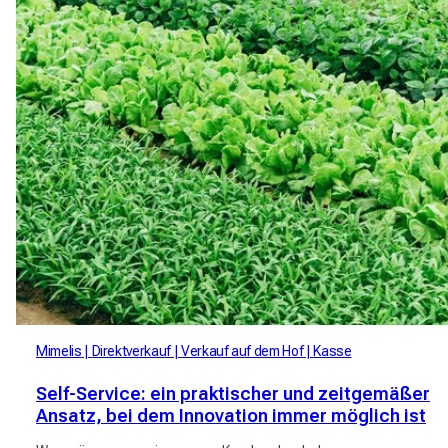
Mimelis
Direktverkauf
Verkauf auf dem Hof
Kasse
Self-Service: ein praktischer und zeitgemäßer
Ansatz, bei dem Innovation immer möglich ist