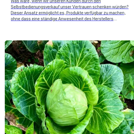
Was wäre, wenn wir unseren Kunden durch den
Selbstbedienungsverkauf unser Vertrauen schenken würden?
Dieser Ansatz ermöglicht es, Produkte verfügbar zu machen,
ohne dass eine ständige Anwesenheit des Herstellers
erforderlich ist. Es entstehen immer mehr Komplettlösungen,
die den Produzenten helfen, Kosten zu senken und Kunden
durch Online-Buchung zu binden, die Verkaufsstelle zum
richtigen Zeitpunkt wieder aufzufüllen oder einfach neue
Kunden zu gewinnen!