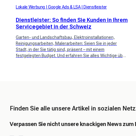
Lokale Werbung
Google Ads & LSA
Dienstleister
Dienstleister: So finden Sie Kunden in Ihrem
Servicegebiet in der Schweiz
Garten- und Landschaftsbau, Elektroinstallationen,
Reinigungsarbeiten, Malerarbeiten: Seien Sie in jeder
Stadt, in der Sie tätig sind, präsent – ​​mit einem
festgelegten Budget. Und erfahren Sie alles Wichtige über
Google Local Services Ads.
Finden Sie alle unsere Artikel in sozialen Ne
Verpassen Sie nicht unsere knackigen News zum Di