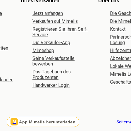
Direkt verkaufen
Über uns
e
Jetzt anfangen
Die Gesch
Verkaufen auf Mimelis
Die Mime
Registrieren Sie Ihren Self-
Kontakt
Service
Partnersch
Die Verkäufer-App
Lösung
iten
Mimeshop
Hilfezent
Seine Verkaufsstelle
Abzeiche
bewerben
Lokale W
Das Tagebuch des
Mimelis L
Produzenten
lender
Geschäft
Handwerker Login
M
App Mimelis herunterladen
Seitenv