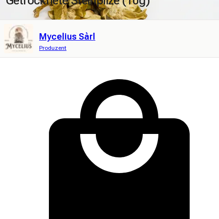
Getrocknete Steinpilze (10g)
Mycelius Sàrl
Produzent