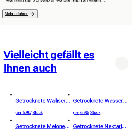
 Während die Schweizer Wälder reich an vielen 
hochwertigen und begehrten Pilzen sind, sind diese 
Mehr erfahren
Produkte im Einzelhandel nur selten zu finden.

 Unsere Mission ist es, diesen Reichtum zurück in Ihre 
Küche und auf Ihren Teller zu bringen.
Vielleicht gefällt es
Ihnen auch
Getrocknete Walliser Aprikosen. 100% Frucht
Getrocknete Wassermelone. 100% Frucht
6.90
/
Stück
6.90
/
Stück
CHF
CHF
Getrocknete Melone. 100% Frucht
Getrocknete Nektarinen. 100% Frucht