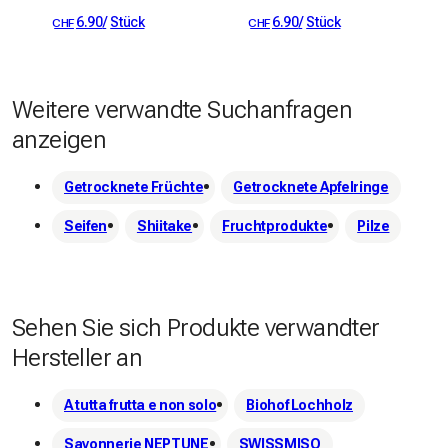
6.90
/
Stück
6.90
/
Stück
CHF
CHF
Weitere verwandte Suchanfragen
anzeigen
Getrocknete Früchte
Getrocknete Apfelringe
Seifen
Shiitake
Fruchtprodukte
Pilze
Sehen Sie sich Produkte verwandter
Hersteller an
A tutta frutta e non solo
Biohof Lochholz
Savonnerie NEPTUNE
SWISSMISO