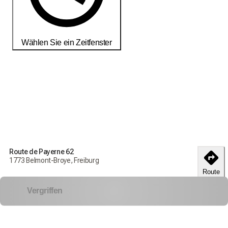
Wählen Sie ein Zeitfenster
Bestellen Sie noch heute, um Ihre Produkte bis zum
18-25
débembre
zu erhalten
Liefer- und Rückgabebedingungen
Route de Payerne 62
Bestellen Sie noch heute, um Ihre Produkte bis zum
18-25
1773 Belmont-Broye, Freiburg
débembre
zu erhalten
Route
Lieferung in die ganze Schweiz
Vergriffen
Rückgaben und Umtausch werden nicht akzeptiert
Versandkosten: 7,00 CHF