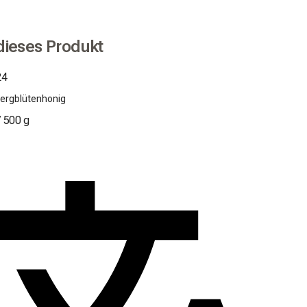
dieses Produkt
24
Bergblütenhonig
/
500 g