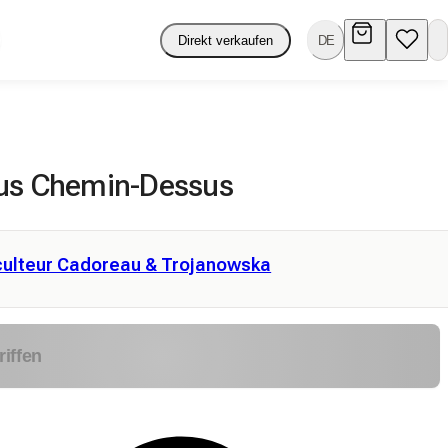
Direkt verkaufen
DE
us Chemin-Dessus
culteur Cadoreau & Trojanowska
riffen