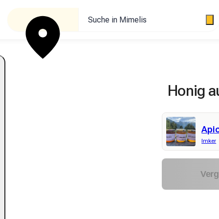
Suche in Mimelis
Honig a
Api
Imker
Verg