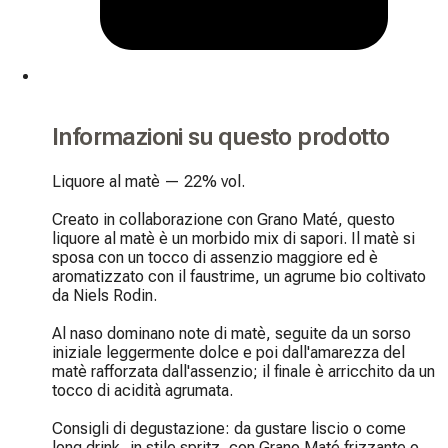
Informazioni su questo prodotto
Liquore al matè — 22% vol.

Creato in collaborazione con Grano Maté, questo 
liquore al matè è un morbido mix di sapori. Il matè si 
sposa con un tocco di assenzio maggiore ed è 
aromatizzato con il faustrime, un agrume bio coltivato 
da Niels Rodin.

Al naso dominano note di matè, seguite da un sorso 
iniziale leggermente dolce e poi dall'amarezza del 
matè rafforzata dall'assenzio; il finale è arricchito da un 
tocco di acidità agrumata.

Consigli di degustazione: da gustare liscio o come 
long drink, in stile spritz, con Grano Maté frizzante o 