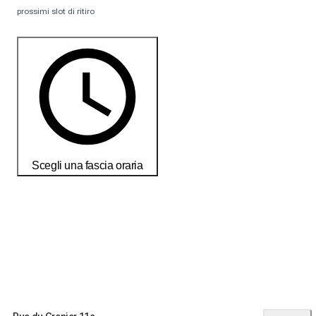
prossimi slot di ritiro
Scegli una fascia oraria
Ordina oggi per ricevere i tuoi prodotti entro il
18-25 débembre
Condizioni di consegna e restituzione
Ordina oggi per ricevere i tuoi prodotti entro il
18-25