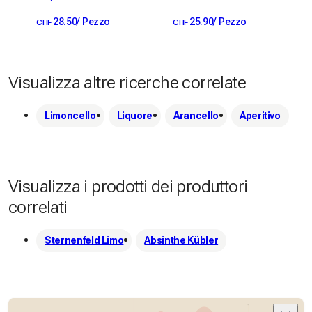
un alambicco per poter distillare noi stessi. Abbiamo quindi 
28.50
/
Pezzo
25.90
/
Pezzo
CHF
CHF
ricevuto i nostri due alambicchi e abbiamo deciso di 
fondare la nostra distilleria a Fleurier, nella storica culla 
dell'assenzio.
Visualizza altre ricerche correlate
Limoncello
Liquore
Arancello
Aperitivo
Visualizza i prodotti dei produttori
correlati
Sternenfeld Limo
Absinthe Kübler