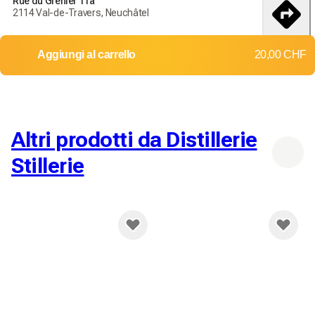
Rue du Grenier 11a
débembre
2114 Val-de-Travers, Neuchâtel
Consegna in tutta la Svizzera
itinerario
Aggiungi al carrello
20,00 CHF
Resi e cambi non accettati
Costi di spedizione: 12,00 CHF
Consegna gratuita a partire da
200,00 CHF
Altri prodotti da Distillerie
Stillerie