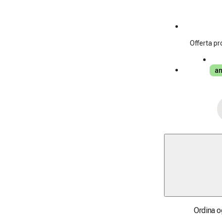
Offerta pr
an
Ordina og