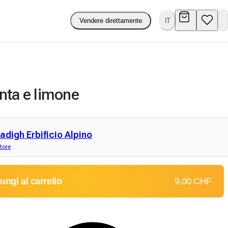
Vendere direttamente
IT
nta e limone
adigh Erbificio Alpino
tore
ungi al carrello
9,00 CHF