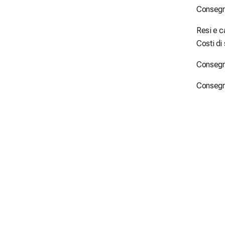
Consegna
Resi e c
Costi di
Consegn
Consegna