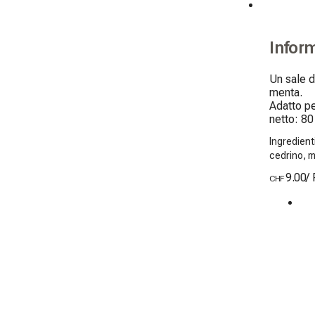
Infor
Un sale d
menta.

Adatto pe
netto: 80
Ingredient
cedrino, m
9.00
/
CHF